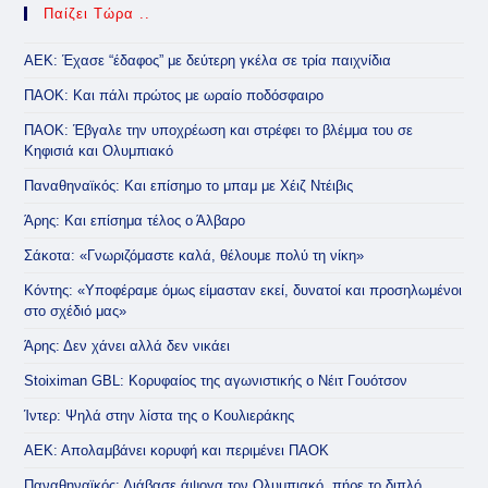
Παίζει Τώρα ..
ΑΕΚ: Έχασε “έδαφος” με δεύτερη γκέλα σε τρία παιχνίδια
ΠΑΟΚ: Και πάλι πρώτος με ωραίο ποδόσφαιρο
ΠΑΟΚ: Έβγαλε την υποχρέωση και στρέφει το βλέμμα του σε
Κηφισιά και Ολυμπιακό
Παναθηναϊκός: Και επίσημο το μπαμ με Χέιζ Ντέιβις
Άρης: Και επίσημα τέλος ο Άλβαρο
Σάκοτα: «Γνωριζόμαστε καλά, θέλουμε πολύ τη νίκη»
Κόντης: «Υποφέραμε όμως είμασταν εκεί, δυνατοί και προσηλωμένοι
στο σχέδιό μας»
Άρης: Δεν χάνει αλλά δεν νικάει
Stoiximan GBL: Κορυφαίος της αγωνιστικής ο Νέιτ Γουότσον
Ίντερ: Ψηλά στην λίστα της ο Κουλιεράκης
ΑΕΚ: Απολαμβάνει κορυφή και περιμένει ΠΑΟΚ
Παναθηναϊκός: Διάβασε άψογα τον Ολυμπιακό, πήρε το διπλό