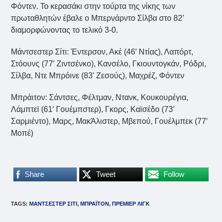
Φόντεν. Το κερασάκι στην τούρτα της νίκης των
πρωταθλητών έβαλε ο Μπερνάρντο Σίλβα στο 82’
διαμορφώνοντας το τελικό 3-0.
Μάντσεστερ Σίτι: Έντερσον, Ακέ (46′ Ντίας), Λαπόρτ,
Στόουνς (77′ Ζιντσένκο), Κανσέλο, Γκιουντογκάν, Ρόδρι,
Σίλβα, Ντε Μπρόινε (83′ Ζεσούς), Μαχρέζ, Φόντεν
Μπράιτον: Σάντσες, Φέλτμαν, Ντανκ, Κουκουρέγια,
Λάμπτεϊ (61′ Γουέμπστερ), Γκορς, Καϊσέδο (73′
Σαρμιέντο), Μαρς, ΜακΆλιστερ, Μβεπού, Γουέλμπεκ (77′
Μοπέ)
Share
Tweet
Follow
TAGS
:
ΜΑΝΤΣΕΣΤΕΡ ΣΙΤΙ
,
ΜΠΡΑΪΤΟΝ
,
ΠΡΕΜΙΕΡ ΛΙΓΚ