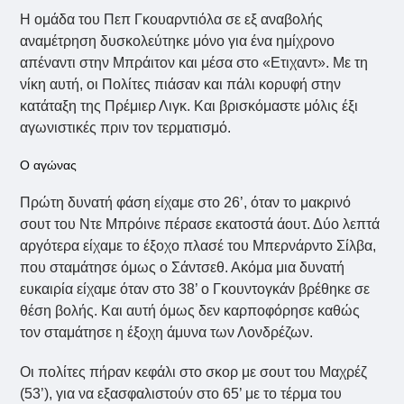
Η ομάδα του Πεπ Γκουαρντιόλα σε εξ αναβολής
αναμέτρηση δυσκολεύτηκε μόνο για ένα ημίχρονο
απέναντι στην Μπράιτον και μέσα στο «Ετιχαντ». Με τη
νίκη αυτή, οι Πολίτες πιάσαν και πάλι κορυφή στην
κατάταξη της Πρέμιερ Λιγκ. Και βρισκόμαστε μόλις έξι
αγωνιστικές πριν τον τερματισμό.
Ο αγώνας
Πρώτη δυνατή φάση είχαμε στο 26’, όταν το μακρινό
σουτ του Ντε Μπρόινε πέρασε εκατοστά άουτ. Δύο λεπτά
αργότερα είχαμε το έξοχο πλασέ του Μπερνάρντο Σίλβα,
που σταμάτησε όμως ο Σάντσεθ. Ακόμα μια δυνατή
ευκαιρία είχαμε όταν στο 38’ ο Γκουντογκάν βρέθηκε σε
θέση βολής. Και αυτή όμως δεν καρποφόρησε καθώς
τον σταμάτησε η έξοχη άμυνα των Λονδρέζων.
Οι πολίτες πήραν κεφάλι στο σκορ με σουτ του Μαχρέζ
(53’), για να εξασφαλιστούν στο 65’ με το τέρμα του