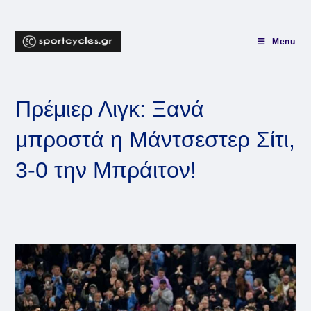
Skip
to
content
Menu
Πρέμιερ Λιγκ: Ξανά
μπροστά η Μάντσεστερ Σίτι,
3-0 την Μπράιτον!