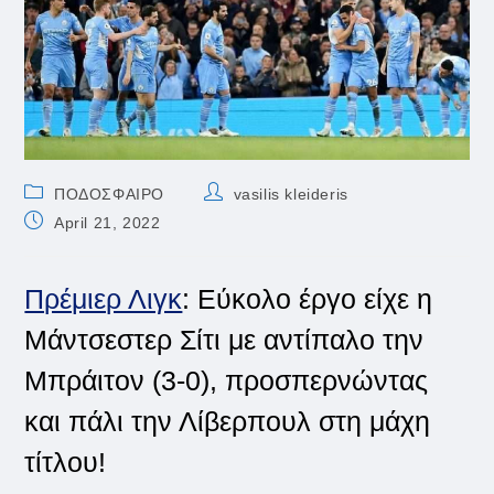
Post
Post
ΠΟΔΟΣΦΑΙΡΟ
vasilis kleideris
category:
author:
Post
April 21, 2022
published:
Πρέμιερ Λιγκ
: Εύκολο έργο είχε η
Μάντσεστερ Σίτι με αντίπαλο την
Μπράιτον (3-0), προσπερνώντας
και πάλι την Λίβερπουλ στη μάχη
τίτλου!