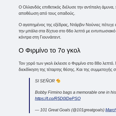
Ο Ολλανδός επιθετικός διέλυσε την αντίπαλη άμυνα, π
αποθέωση από τους οπαδούς.
Ο αγαπημένος της εξέδρας, Ντάρβιν Νούνιες πέτυχε ά
την μπάλα στα δίχτυα στο 66ο λεπτό με εντυπωσιακό σ
κόντρα στη Γιουνάιτεντ.
Ο Φιρμίνο το 7ο γκολ
Τον χορό των γκολ έκλεισε ο Φιρμίνο στο 88ο λεπτό.
διεκδίκηση της τέταρτης θέσης. Και της συμμετοχής
SI SEÑOR
Bobby Firmino bags a memorable one in his
https://t.co/R5D0lDePSO
— 101 Great Goals (@101greatgoals)
March