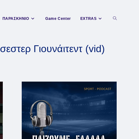
Toggle
ΠΑΡΑΣΚΗΝΙΟ
Game Center
EXTRAS
website
εστερ Γιουνάιτεντ (vid)
search