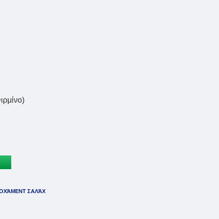
Φιρμίνο)
ΟΧΆΜΕΝΤ ΣΑΛΆΧ