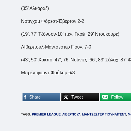
(35’ Αλκάραζ)
Νότιγχαμ Φόρεστ-Έβερτον 2-2
(19′, 77′ Τζόνσον-10′ πεν. Γκρέι, 29′ Ντουκουρέ)
Λίβερπουλ-Μάντσεστερ Γιουν. 7-0
(43′, 50′ Χάκπο, 47′, 76′ Νούνιες, 66′, 83′ Σάλαχ, 87′ 
Μπρέντφορντ-Φούλαμ 6/3
Share
Tweet
Follow
TAGS
:
PREMIER LEAGUE
,
ΛΙΒΕΡΠΟΥΛ
,
ΜΑΝΤΣΕΣΤΕΡ ΓΙΟΥΝΑΪΤΕΝΤ
,
Μ