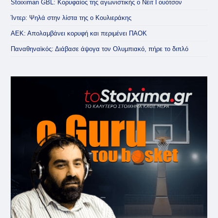
Stoiximan GBL: Κορυφαίος της αγωνιστικής ο Νέιτ Γουότσον
Ίντερ: Ψηλά στην λίστα της ο Κουλιεράκης
ΑΕΚ: Απολαμβάνει κορυφή και περιμένει ΠΑΟΚ
Παναθηναϊκός: Διάβασε άψογα τον Ολυμπιακό, πήρε το διπλό