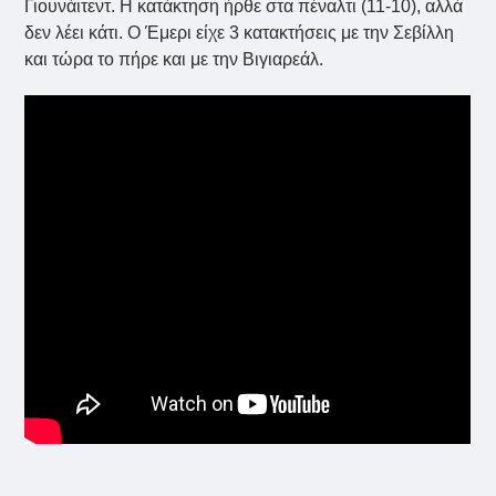
Γιουνάιτεντ. Η κατάκτηση ήρθε στα πέναλτι (11-10), αλλά
δεν λέει κάτι. Ο Έμερι είχε 3 κατακτήσεις με την Σεβίλλη
και τώρα το πήρε και με την Βιγιαρεάλ.