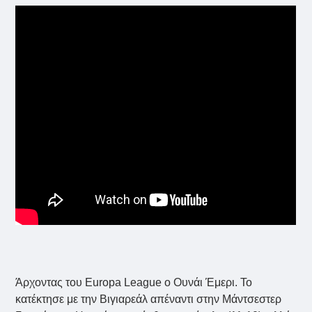
Άρχοντας του Europa League ο Ουνάι Έμερι. Το
κατέκτησε με την Βιγιαρεάλ απέναντι στην Μάντσεστερ