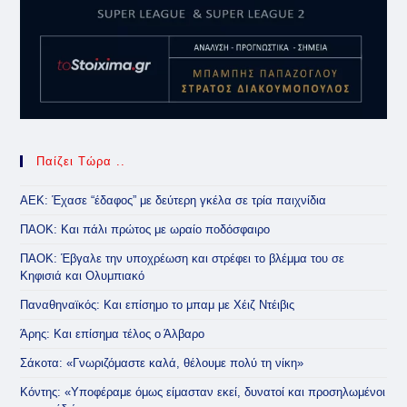
Παίζει Τώρα ..
ΑΕΚ: Έχασε “έδαφος” με δεύτερη γκέλα σε τρία παιχνίδια
ΠΑΟΚ: Και πάλι πρώτος με ωραίο ποδόσφαιρο
ΠΑΟΚ: Έβγαλε την υποχρέωση και στρέφει το βλέμμα του σε
Κηφισιά και Ολυμπιακό
Παναθηναϊκός: Και επίσημο το μπαμ με Χέιζ Ντέιβις
Άρης: Και επίσημα τέλος ο Άλβαρο
Σάκοτα: «Γνωριζόμαστε καλά, θέλουμε πολύ τη νίκη»
Κόντης: «Υποφέραμε όμως είμασταν εκεί, δυνατοί και προσηλωμένοι