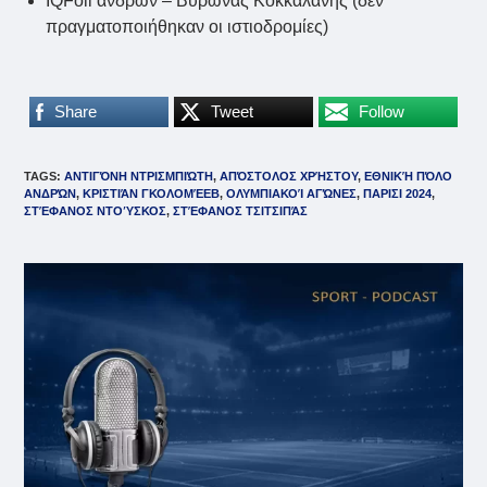
IQFoil ανδρών – Βύρωνας Κοκκαλάνης (δεν
πραγματοποιήθηκαν οι ιστιοδρομίες)
Share
Tweet
Follow
TAGS
:
ΑΝΤΙΓΌΝΗ ΝΤΡΙΣΜΠΙΏΤΗ
,
ΑΠΌΣΤΟΛΟΣ ΧΡΉΣΤΟΥ
,
ΕΘΝΙΚΉ ΠΌΛΟ
ΑΝΔΡΏΝ
,
ΚΡΙΣΤΙΆΝ ΓΚΟΛΟΜΈΕΒ
,
ΟΛΥΜΠΙΑΚΟΊ ΑΓΏΝΕΣ
,
ΠΑΡΙΣΙ 2024
,
ΣΤΈΦΑΝΟΣ ΝΤΟΎΣΚΟΣ
,
ΣΤΈΦΑΝΟΣ ΤΣΙΤΣΙΠΆΣ