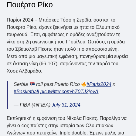
Πουέρτο Ρίκο
Παρίσι 2024 – Μπάσκετ: Τόσο η Σερβία, όσο και το
Πουέρτο Ρίκο, είχανε ξεκινήσει με ήττα το Ολυμπιακό
τουρνουά. Έτσι, αμφότερες η ομάδες αναζητούσαν τη
νίκη στη 2η αγωνιστική του Γ’ ομίλου. Ωστόσο, η ομάδα
του Σβέτισλαβ Πέσιτς ήταν πολύ πιο αποφασισμένη.
Μετά από μια μαγευτική ε,φάνιση, πανηγύρισε μία ευρεία
σε έκταση νίκη (66-107), σαρώνοντας την παρέα του
Χοσέ Αλβαράδο.
Serbia
roll past Puerto Rico
#Paris2024
x
#Basketball
pic.twitter.com/hZ0TJ2jovA
— FIBA (@FIBA)
July 31, 2024
Εκπληκτική η εμφάνιση του Νίκολα Γιόκιτς. Παρολίγο να
γίνει ο 4ος παίκτης στην ιστορία των Ολυμπιακών
Αγώνων που πετυχαίνει triple double. Έμεινε μόλις μια