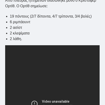
Από πλευράς ηττημένων διασώθηκε μόνο ο Κρίστοφερ
Ορτίθ. Ο Ορτίθ σημείωσε:
19 πόντους (2/7 δίποντα, 4/7 τρίποντα, 3/4 βολές)
6 ριμπάουντ
2 ασίστ
2 κλεψίματα
2 λάθη.