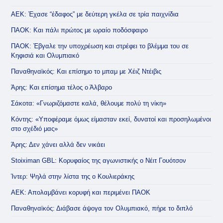
ΑΕΚ: Έχασε “έδαφος” με δεύτερη γκέλα σε τρία παιχνίδια
ΠΑΟΚ: Και πάλι πρώτος με ωραίο ποδόσφαιρο
ΠΑΟΚ: Έβγαλε την υποχρέωση και στρέφει το βλέμμα του σε
Κηφισιά και Ολυμπιακό
Παναθηναϊκός: Και επίσημο το μπαμ με Χέιζ Ντέιβις
Άρης: Και επίσημα τέλος ο Άλβαρο
Σάκοτα: «Γνωριζόμαστε καλά, θέλουμε πολύ τη νίκη»
Κόντης: «Υποφέραμε όμως είμασταν εκεί, δυνατοί και προσηλωμένοι
στο σχέδιό μας»
Άρης: Δεν χάνει αλλά δεν νικάει
Stoiximan GBL: Κορυφαίος της αγωνιστικής ο Νέιτ Γουότσον
Ίντερ: Ψηλά στην λίστα της ο Κουλιεράκης
ΑΕΚ: Απολαμβάνει κορυφή και περιμένει ΠΑΟΚ
Παναθηναϊκός: Διάβασε άψογα τον Ολυμπιακό, πήρε το διπλό