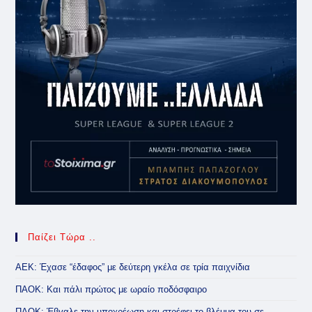
Παίζει Τώρα ..
ΑΕΚ: Έχασε “έδαφος” με δεύτερη γκέλα σε τρία παιχνίδια
ΠΑΟΚ: Και πάλι πρώτος με ωραίο ποδόσφαιρο
ΠΑΟΚ: Έβγαλε την υποχρέωση και στρέφει το βλέμμα του σε