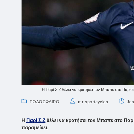
Η Παρί Σ.Ζ θέλει να κρατήσει τον Μπαπε στο Παρίσι
Post
Post
Post
ΠΟΔΟΣΦΑΙΡΟ
mr sportcycles
Jan
category:
author:
publish
Η
Παρί Σ.Ζ
θέλει να κρατήσει τον Μπαπε στο Παρί
παραμείνει.