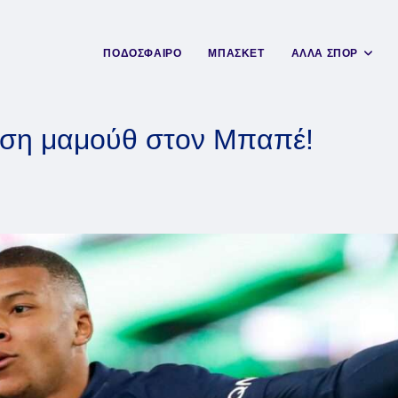
ΠΟΔΟΣΦΑΙΡΟ
ΜΠΑΣΚΕΤ
ΑΛΛΑ ΣΠΟΡ
αση μαμούθ στον Μπαπέ!