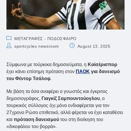
Post
ΜΕΤΑΓΡΑΦΕΣ - ΠΟΔΟΣΦΑΙΡΟ
category:
Post
Post
sportcycles newsroom
August 13, 2025
author:
published:
Σύμφωνα με τούρκικα δημοσιεύματα, η
Καίσέρισπορ
έχει κάνει επίσημη πρόταση στον
ΠΑΟΚ
για δανεισμό
του Φέντορ Τσάλοφ
.
Με βάση τα όσα αναφέρει ο γνωστός και έγκριτος
δημοσιογράφος,
Γιαγκίζ Σαμπουντούογλου
, ο
τουρκικός σύλλογος όχι μόνο ενδιαφέρεται για τον
27χρονο Ρώσο επιθετικό, αλλά φέρεται να έχει καταθέσει
και
πρόταση δανεισμού
του στη διοίκηση του
«δικεφάλου του βορρά».