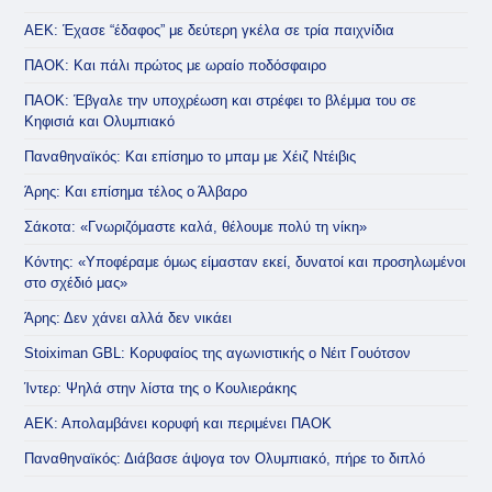
ΑΕΚ: Έχασε “έδαφος” με δεύτερη γκέλα σε τρία παιχνίδια
ΠΑΟΚ: Και πάλι πρώτος με ωραίο ποδόσφαιρο
ΠΑΟΚ: Έβγαλε την υποχρέωση και στρέφει το βλέμμα του σε
Κηφισιά και Ολυμπιακό
Παναθηναϊκός: Και επίσημο το μπαμ με Χέιζ Ντέιβις
Άρης: Και επίσημα τέλος ο Άλβαρο
Σάκοτα: «Γνωριζόμαστε καλά, θέλουμε πολύ τη νίκη»
Κόντης: «Υποφέραμε όμως είμασταν εκεί, δυνατοί και προσηλωμένοι
στο σχέδιό μας»
Άρης: Δεν χάνει αλλά δεν νικάει
Stoiximan GBL: Κορυφαίος της αγωνιστικής ο Νέιτ Γουότσον
Ίντερ: Ψηλά στην λίστα της ο Κουλιεράκης
ΑΕΚ: Απολαμβάνει κορυφή και περιμένει ΠΑΟΚ
Παναθηναϊκός: Διάβασε άψογα τον Ολυμπιακό, πήρε το διπλό