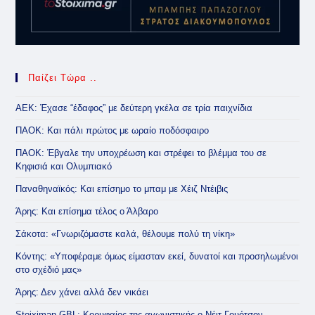
Παίζει Τώρα ..
ΑΕΚ: Έχασε “έδαφος” με δεύτερη γκέλα σε τρία παιχνίδια
ΠΑΟΚ: Και πάλι πρώτος με ωραίο ποδόσφαιρο
ΠΑΟΚ: Έβγαλε την υποχρέωση και στρέφει το βλέμμα του σε
Κηφισιά και Ολυμπιακό
Παναθηναϊκός: Και επίσημο το μπαμ με Χέιζ Ντέιβις
Άρης: Και επίσημα τέλος ο Άλβαρο
Σάκοτα: «Γνωριζόμαστε καλά, θέλουμε πολύ τη νίκη»
Κόντης: «Υποφέραμε όμως είμασταν εκεί, δυνατοί και προσηλωμένοι
στο σχέδιό μας»
Άρης: Δεν χάνει αλλά δεν νικάει
Stoiximan GBL: Κορυφαίος της αγωνιστικής ο Νέιτ Γουότσον