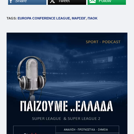
Share
Tweet
Follow
TAGS
:
ΕUROPA CONFERENCE LEAGUE
,
ΜΑΡΣΕΙΓ
,
ΠΑΟΚ