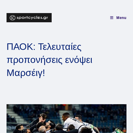
Skip
to
content
Menu
ΠΑΟΚ: Τελευταίες
προπονήσεις ενόψει
Μαρσέιγ!