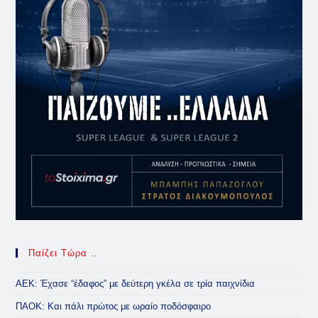
Παίζει Τώρα ..
ΑΕΚ: Έχασε “έδαφος” με δεύτερη γκέλα σε τρία παιχνίδια
ΠΑΟΚ: Και πάλι πρώτος με ωραίο ποδόσφαιρο