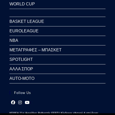
WORLD CUP
BASKET LEAGUE
EUROLEAGUE
NBA
ΜΕΤΑΓΡΑΦΕΣ – ΜΠΑΣΚΕΤ
SPOTLIGHT
ΑΛΛΑ ΣΠΟΡ
AUTO-MOTO
Follow Us
Opens
Opens
Opens
ΚΕΘΕΑ 21+ |Αρμόδιος Ρυθμιστής ΕΕΕΠ | Κίνδυνος εθισμού & απώλειας
in
in
in