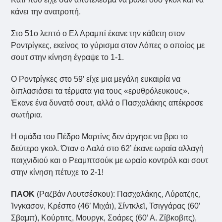
κάνει την ανατροπή.
Στο 51ο λεπτό ο Ελ Αραμπί έκανε την κάθετη στον
Ροντρίγκες, εκείνος το γύρισμα στον Λόπες ο οποίος με
σουτ στην κίνηση έγραψε το 1-1.
Ο Ροντρίγκες στο 59’ είχε μια μεγάλη ευκαιρία να
διπλασιάσει τα τέρματα για τους «ερυθρόλευκους».
Έκανε ένα δυνατό σουτ, αλλά ο Πασχαλάκης απέκροσε
σωτήρια.
Η ομάδα του Πέδρο Μαρτίνς δεν άργησε να βρει το
δεύτερο γκολ. Όταν ο Λαλά στο 62’ έκανε ωραία αλλαγή
παιχνιδιού και ο Ρεαμπτσούκ με ωραίο κοντρόλ και σουτ
στην κίνηση πέτυχε το 2-1!
ΠΑΟΚ
(Ραζβάν Λουτσέσκου): Πασχαλάκης, Λύρατζης,
Ίνγκασον, Κρέσπο (46’ Μιχάι), Σίντκλεϊ, Τσιγγάρας (60’
Σβαμπ), Κούρτιτς, Μουργκ, Σοάρες (60’ Α. Ζίβκοβιτς),