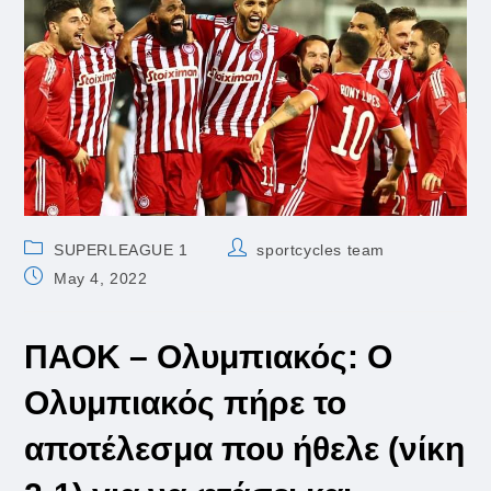
Post
Post
SUPERLEAGUE 1
sportcycles team
category:
author:
Post
May 4, 2022
published:
ΠΑΟΚ – Ολυμπιακός: Ο
Ολυμπιακός πήρε το
αποτέλεσμα που ήθελε (νίκη