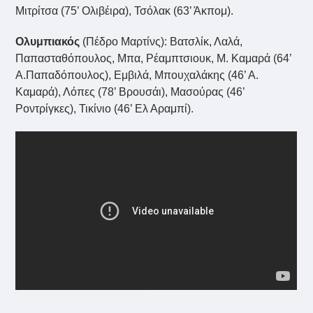
Μιτρίτσα (75’ Ολιβέιρα), Τσόλακ (63’ Άκπομ).
Ολυμπιακός
(Πέδρο Μαρτίνς): Βατσλίκ, Λαλά,
Παπασταθόπουλος, Μπα, Ρέαμπτσιουκ, Μ. Καμαρά (64’
A.Παπαδόπουλος), Εμβιλά, Μπουχαλάκης (46’ Α.
Καμαρά), Λόπες (78’ Βρουσάι), Μασούρας (46’
Ροντρίγκες), Τικίνιο (46’ Ελ Αραμπί).