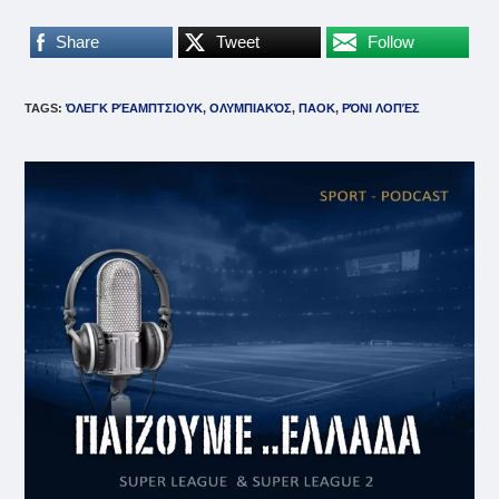
Share
Tweet
Follow
TAGS
:
ΌΛΕΓΚ ΡΈΑΜΠΤΣΙΟΥΚ
,
ΟΛΥΜΠΙΑΚΌΣ
,
ΠΑΟΚ
,
ΡΌΝΙ ΛΟΠΈΣ