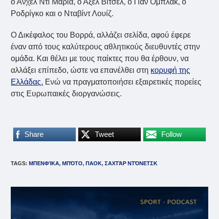
ο Άνχελ Ντι Μαρία, ο Άξελ Βίτσελ, ο Γιαν Όμπλακ, ο
Ροδρίγκο και ο Νταβίντ Λουίζ.
Ο Δικέφαλος του Βορρά, αλλάζει σελίδα, αφού έφερε
έναν από τους καλύτερους αθλητικούς διευθυντές στην
ομάδα. Και θέλει με τους παίκτες που θα έρθουν, να
αλλάξει επίπεδο, ώστε να επανέλθει στη
κορυφή της
Ελλάδας.
Ενώ να πραγματοποιήσει εξαιρετικές πορείες
στις Ευρωπαικές διοργανώσεις.
Share
Tweet
Follow
TAGS
:
ΜΠΕΝΦΊΚΑ
,
ΜΠΌΤΟ
,
ΠΑΟΚ
,
ΣΑΧΤΆΡ ΝΤΌΝΕΤΣΚ