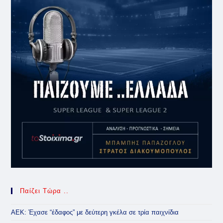
Παίζει Τώρα ..
ΑΕΚ: Έχασε “έδαφος” με δεύτερη γκέλα σε τρία παιχνίδια