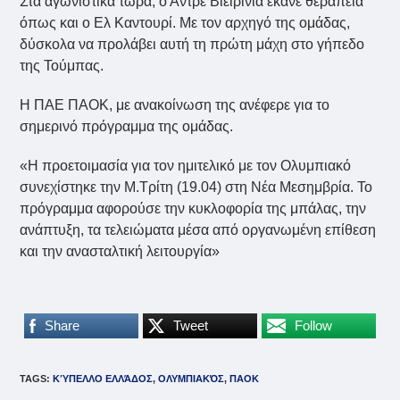
Στα αγωνιστικά τώρα, ο Αντρέ Βιειρίνια έκανε θεραπεία
όπως και ο Ελ Καντουρί. Με τον αρχηγό της ομάδας,
δύσκολα να προλάβει αυτή τη πρώτη μάχη στο γήπεδο
της Τούμπας.
Η ΠΑΕ ΠΑΟΚ, με ανακοίνωση της ανέφερε για το
σημερινό πρόγραμμα της ομάδας.
«Η προετοιμασία για τον ημιτελικό με τον Ολυμπιακό
συνεχίστηκε την Μ.Τρίτη (19.04) στη Νέα Μεσημβρία. Το
πρόγραμμα αφορούσε την κυκλοφορία της μπάλας, την
ανάπτυξη, τα τελειώματα μέσα από οργανωμένη επίθεση
και την ανασταλτική λειτουργία»
Share
Tweet
Follow
TAGS
:
ΚΎΠΕΛΛΟ ΕΛΛΆΔΟΣ
,
ΟΛΥΜΠΙΑΚΌΣ
,
ΠΑΟΚ