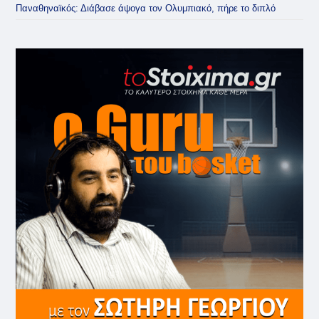
Παναθηναϊκός: Διάβασε άψογα τον Ολυμπιακό, πήρε το διπλό