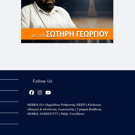
Follow Us
Opens
Opens
Opens
ΚΕΘΕΑ 21+ |Αρμόδιος Ρυθμιστής ΕΕΕΠ | Κίνδυνος
in
in
in
εθισμού & απώλειας περιουσίας | Γραμμή βοήθειας
a
a
a
ΚΕΘΕΑ: 2109237777 | Παίξε Υπεύθυνα
new
new
new
tab
tab
tab