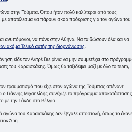
γώνα στην Τούμπα. Όπου ήταν πολύ καλύτεροι από τους
 με αποτέλεσμα να πάρουν σκορ πρόκρισης για τον αγώνα του
και ανυπόμονοι, να πάνε στην Αθήνα. Να τα δώσουν όλα και να
αν ακόμα Τελικό αυτής της διοργάνωσης
.
ηση είδε τον Αντρέ Βιειρίνια να μην συμμετέχει στο πρόγραμμ
ματς του Καραισκάκης. Όμως θα ταξιδέψει μαζί με όλο το team,
 τον τραυματισμό που είχε στον αγώνα της Τούμπας απέναντι
ώ ο Γιάννης Μιχαηλίδης συνέχιζε το πρόγραμμα αποκατάστασης
ο με την Γάνδη στο Βέλγιο.
κό αγώνα του Καραισκάκης δεν έβγαλε αποστολή, όπως το έκαν
 στον Άρη.