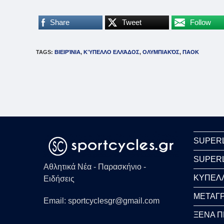
Share
Tweet
Follow
TAGS
:
ΒΙΕΙΡΊΝΙΑ
,
ΚΎΠΕΛΛΟ ΕΛΛΆΔΟΣ
,
ΟΛΥΜΠΙΑΚΌΣ
,
ΠΑΟΚ
SUPER
SUPER
Αθλητικά Νέα - Παρασκήνιο -
ΚΥΠΕΛ
Ειδήσεις
ΜΕΤΑΓΡ
Email: sportcyclesgr@gmail.com
ΞΕΝΑ 