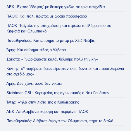
ΑΕΚ: Έχασε “έδαφος” με δεύτερη γκέλα σε τρία παιχνίδια
ΠΑΟΚ: Και πάλι πρώτος με ωραίο ποδόσφαιρο
ΠΑΟΚ: Έβγαλε την υποχρέωση και στρέφει το βλέμμα του σε
Κηφισιά και Ολυμπιακό
Παναθηναϊκός: Και επίσημο το μπαμ με Χέιζ Ντέιβις
Άρης: Και επίσημα τέλος ο Άλβαρο
Σάκοτα: «Γνωριζόμαστε καλά, θέλουμε πολύ τη νίκη»
Κόντης: «Υποφέραμε όμως είμασταν εκεί, δυνατοί και προσηλωμένοι
στο σχέδιό μας»
Άρης: Δεν χάνει αλλά δεν νικάει
Stoiximan GBL: Κορυφαίος της αγωνιστικής ο Νέιτ Γουότσον
Ίντερ: Ψηλά στην λίστα της ο Κουλιεράκης
ΑΕΚ: Απολαμβάνει κορυφή και περιμένει ΠΑΟΚ
Παναθηναϊκός: Διάβασε άψογα τον Ολυμπιακό, πήρε το διπλό