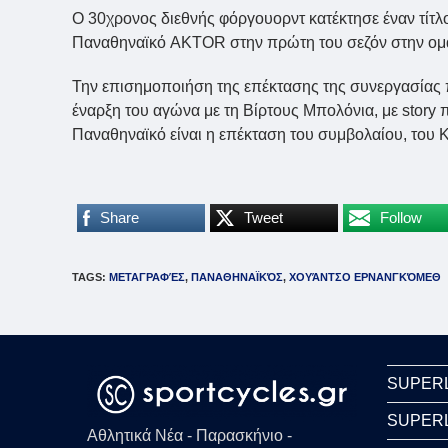
Ο 30χρονος διεθνής φόργουορντ κατέκτησε έναν τίτ
Παναθηναϊκό AKTOR στην πρώτη του σεζόν στην ομ
Την επισημοποιήση της επέκτασης της συνεργασίας π
έναρξη του αγώνα με τη Βίρτους Μπολόνια, με story 
Παναθηναϊκό είναι η επέκταση του συμβολαίου, του Κ
Share
Tweet
Follow
TAGS
:
ΜΕΤΑΓΡΑΦΈΣ
,
ΠΑΝΑΘΗΝΑΪΚΌΣ
,
ΧΟΥΆΝΤΣΟ ΕΡΝΑΝΓΚΌΜΕΘ
SUPER
SUPER
Αθλητικά Νέα - Παρασκήνιο -