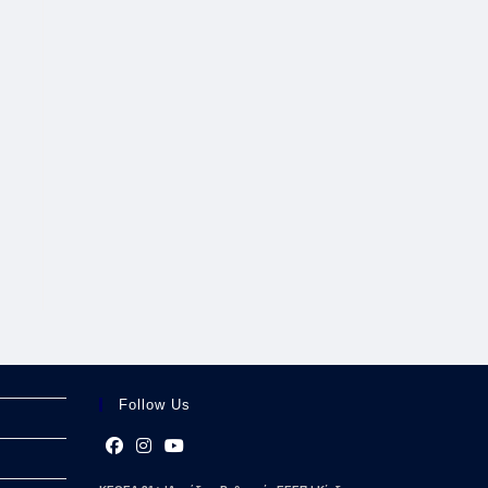
Follow Us
Opens
Opens
Opens