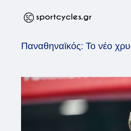
Skip
to
content
Παναθηναϊκός: Το νέο χρ