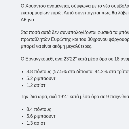
Ο Χουάντσο αναμένεται, σύμφωνα με το νέο συμβόλαι
εκατομμυρίων ευρώ. Αυτό συνεπάγεται πως θα λάβει
Αθήνα.
Στα ποσά αυτά δεν συνυπολογίζονται φυσικά τα μπ
πρωταθλητών Ευρώπης και του 30χρονου φόργουορντ. 
μπορεί να είναι ακόμη μεγαλύτερες.
Ο Ερνανγκόμεθ, ανά 23’22” κατά μέσο όρο σε 18 ανα
8.8 πόντους (57.5% στα δίποντα, 44.2% στα τρίπο
5.2 ριμπάουντ
1.2 ασίστ
Την ίδια ώρα, ανά 19’4″ κατά μέσο όρο σε 9 παιχνίδι
8.4 πόντους
5.6 ριμπάουντ
1.3 ασίστ