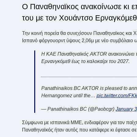
Ο Παναθηναϊκος ανακοίνωσε κι ε
του με τον Χουάντσο Ερναγκόμεθ
Την κοινή πορεία θα συνεχίσουν Παναθηναϊκος και 
Ισπανό φόργουορντ ύψους 2,06μ με νέο συμβόλαιο ω
Η ΚΑΕ Παναθηναϊκός AKTOR ανακοινώνει τη
Ερνανγκόμεθ έως το καλοκαίρι του 2027.
__________________________________
Panathinaikos BC AKTOR is pleased to annou
Hernangomez until the…
pic.twitter.com/
— Panathinaikos BC (@Paobcgr)
January 3
Σύμφωνα με ισπανικά ΜΜΕ, ενδιαφέρον για τον παίχτ
Παναθηναϊκός ήταν αυτός που κατάφερε κι έφτασε σε