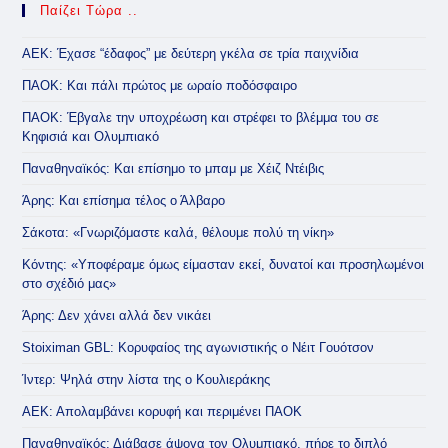
Παίζει Τώρα ..
ΑΕΚ: Έχασε “έδαφος” με δεύτερη γκέλα σε τρία παιχνίδια
ΠΑΟΚ: Και πάλι πρώτος με ωραίο ποδόσφαιρο
ΠΑΟΚ: Έβγαλε την υποχρέωση και στρέφει το βλέμμα του σε
Κηφισιά και Ολυμπιακό
Παναθηναϊκός: Και επίσημο το μπαμ με Χέιζ Ντέιβις
Άρης: Και επίσημα τέλος ο Άλβαρο
Σάκοτα: «Γνωριζόμαστε καλά, θέλουμε πολύ τη νίκη»
Κόντης: «Υποφέραμε όμως είμασταν εκεί, δυνατοί και προσηλωμένοι
στο σχέδιό μας»
Άρης: Δεν χάνει αλλά δεν νικάει
Stoiximan GBL: Κορυφαίος της αγωνιστικής ο Νέιτ Γουότσον
Ίντερ: Ψηλά στην λίστα της ο Κουλιεράκης
ΑΕΚ: Απολαμβάνει κορυφή και περιμένει ΠΑΟΚ
Παναθηναϊκός: Διάβασε άψογα τον Ολυμπιακό, πήρε το διπλό