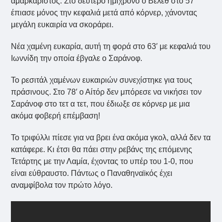
αμαρκάριστος. Στο δεύτερο ημίχρονο ο Βέλεθ στο 57′
έπιασε μόνος την κεφαλιά μετά από κόρνερ, χάνοντας
μεγάλη ευκαιρία να σκοράρει.
Νέα χαμένη ευκαρία, αυτή τη φορά στο 63′ με κεφαλιά του
Ιωννίδη την οποία έβγαλε ο Σαράνοφ.
Το ρεσιτάλ χαμένων ευκαιριών συνεχίστηκε για τους
πράσινους. Στο 78′ ο Αίτόρ δεν μπόρεσε να νικήσει τον
Σαράνοφ στο τετ α τετ, που έδιωξε σε κόρνερ με μια
ακόμα φοβερή επέμβαση!
Το τριφύλλι πίεσε για να βρει ένα ακόμα γκολ, αλλά δεν τα
κατάφερε. Κι έτσι θα πάει στην ρεβάνς της επόμενης
Τετάρτης με την Λαμία, έχοντας το υπέρ του 1-0, που
είναι εύθραυστο. Πάντως ο Παναθηναϊκός έχει
αναμφίβολα τον πρώτο λόγο.