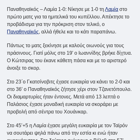
Παναθηναϊκός – Λαμία 1-0: Νίκησε με 1-0 τη
Λαμία
στο
πρώτο ματς για τα ημιτελικά του κυπέλλου. Απέκτησε το
προβάδισμα για την πρόκριση στον τελικό, ο
Παναθηναϊκός
, αλλά ήθελε και το κάτι παραπάνω.
Πάντως το ματς ξεκίνησε με καλούς οιωνούς για τους
πράσινους. Γιατί μόλις στο 19′ ο Ιωαννίδης βρήκε δίχτυα.
Ο Κώτσιρας του έκανε κάθετη πάσα και με το αριστερό
άνοιξε το σκορ.
Στο 23΄ο Γκατσίνοβιτς έχασε ευκαιρία να κάνει το 2-0 και
στο 36′ ο Παναθηναϊκός ζήτησε χέρι στον Τζανετόπουλο.
Οι διαμαρτυρίες ήταν έντονες. Μετά από 13 λεπτά ο
Παλάσιος έχασε μοναδική ευκαιρία να σκοράρει με
προβολή από σέντρα του Χουάνκαρ.
Στο 45’+5 η Λαμία έχασε μεγάλη ευκαιρία με τον Ταϊρόν
να σουτάρει ψηλά πάνω από την εστία κι ενώ ήταν