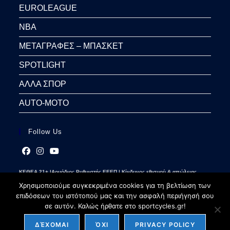
EUROLEAGUE
NBA
ΜΕΤΑΓΡΑΦΕΣ – ΜΠΑΣΚΕΤ
SPOTLIGHT
ΑΛΛΑ ΣΠΟΡ
AUTO-MOTO
Follow Us
Opens
Opens
Opens
ΚΕΘΕΑ 21+ |Αρμόδιος Ρυθμιστής ΕΕΕΠ | Κίνδυνος εθισμού & απώλειας
in
in
in
περιουσίας | Γραμμή βοήθειας ΚΕΘΕΑ: 2109237777 | Παίξε Υπεύθυνα
a
a
a
Χρησιμοποιούμε συγκεκριμένα cookies για τη βελτίωση των
new
new
new
επιδόσεων του ιστότοπού μας και την ασφαλή περιήγησή σου
tab
tab
tab
σε αυτόν. Καλώς ήρθατε στο sportcycles.gr!
ΔΈΧΟΜΑΙ
ΌΧΙ
PRIVACY POLICY