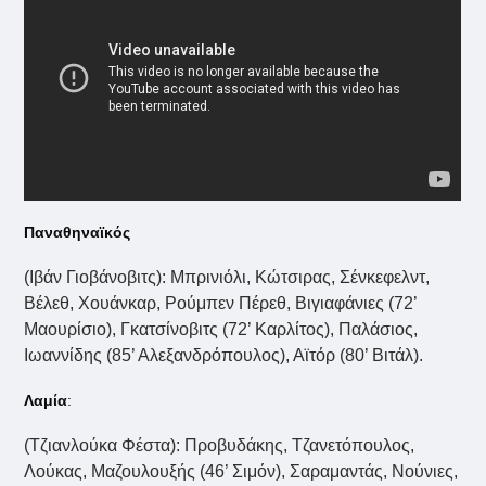
Παναθηναϊκός
(Ιβάν Γιοβάνοβιτς): Μπρινιόλι, Κώτσιρας, Σένκεφελντ,
Βέλεθ, Χουάνκαρ, Ρούμπεν Πέρεθ, Βιγιαφάνιες (72’
Μαουρίσιο), Γκατσίνοβιτς (72’ Καρλίτος), Παλάσιος,
Ιωαννίδης (85’ Αλεξανδρόπουλος), Αϊτόρ (80’ Βιτάλ).
Λαμία
:
(Τζιανλούκα Φέστα): Προβυδάκης, Τζανετόπουλος,
Λούκας, Μαζουλουξής (46’ Σιμόν), Σαραμαντάς, Νούνιες,