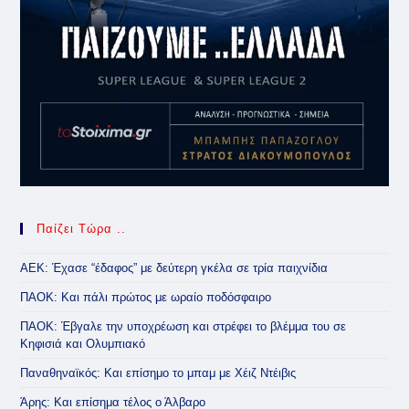
Παίζει Τώρα ..
ΑΕΚ: Έχασε “έδαφος” με δεύτερη γκέλα σε τρία παιχνίδια
ΠΑΟΚ: Και πάλι πρώτος με ωραίο ποδόσφαιρο
ΠΑΟΚ: Έβγαλε την υποχρέωση και στρέφει το βλέμμα του σε
Κηφισιά και Ολυμπιακό
Παναθηναϊκός: Και επίσημο το μπαμ με Χέιζ Ντέιβις
Άρης: Και επίσημα τέλος ο Άλβαρο