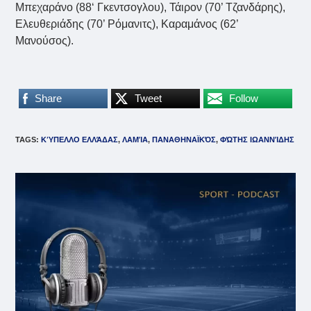
Μπεχαράνο (88‘ Γκεντσογλου), Τάιρον (70’ Τζανδάρης),
Ελευθεριάδης (70’ Ρόμανιτς), Καραμάνος (62’
Μανούσος).
Share
Tweet
Follow
TAGS
:
ΚΎΠΕΛΛΟ ΕΛΛΆΔΑΣ
,
ΛΑΜΊΑ
,
ΠΑΝΑΘΗΝΑΪΚΌΣ
,
ΦΏΤΗΣ ΙΩΑΝΝΊΔΗΣ