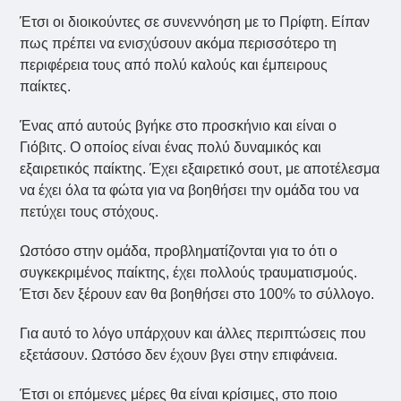
Έτσι οι διοικούντες σε συνεννόηση με το Πρίφτη. Είπαν
πως πρέπει να ενισχύσουν ακόμα περισσότερο τη
περιφέρεια τους από πολύ καλούς και έμπειρους
παίκτες.
Ένας από αυτούς βγήκε στο προσκήνιο και είναι ο
Γιόβιτς. Ο οποίος είναι ένας πολύ δυναμικός και
εξαιρετικός παίκτης. Έχει εξαιρετικό σουτ, με αποτέλεσμα
να έχει όλα τα φώτα για να βοηθήσει την ομάδα του να
πετύχει τους στόχους.
Ωστόσο στην ομάδα, προβληματίζονται για το ότι ο
συγκεκριμένος παίκτης, έχει πολλούς τραυματισμούς.
Έτσι δεν ξέρουν εαν θα βοηθήσει στο 100% το σύλλογο.
Για αυτό το λόγο υπάρχουν και άλλες περιπτώσεις που
εξετάσουν. Ωστόσο δεν έχουν βγει στην επιφάνεια.
Έτσι οι επόμενες μέρες θα είναι κρίσιμες, στο ποιο