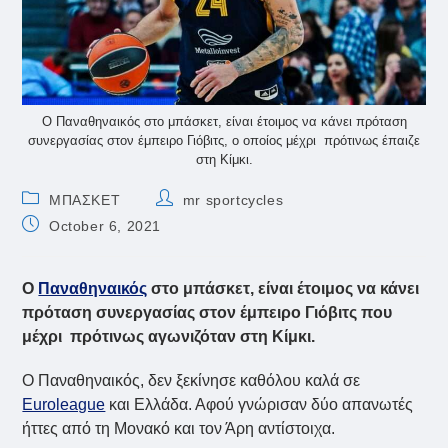
Ο Παναθηναικός στο μπάσκετ, είναι έτοιμος να κάνει πρόταση
συνεργασίας στον έμπειρο Γιόβιτς, ο οποίος μέχρι πρότινως έπαιζε
στη Κίμκι.
Post
Post
ΜΠΑΣΚΕΤ
mr sportcycles
category:
author:
Post
October 6, 2021
published:
Ο
Παναθηναικός
στο μπάσκετ, είναι έτοιμος να κάνει
πρόταση συνεργασίας στον έμπειρο Γιόβιτς που
μέχρι πρότινως αγωνιζόταν στη Κίμκι.
Ο Παναθηναικός, δεν ξεκίνησε καθόλου καλά σε
Euroleague
και Ελλάδα. Αφού γνώρισαν δύο απανωτές
ήττες από τη Μονακό και τον Άρη αντίστοιχα.