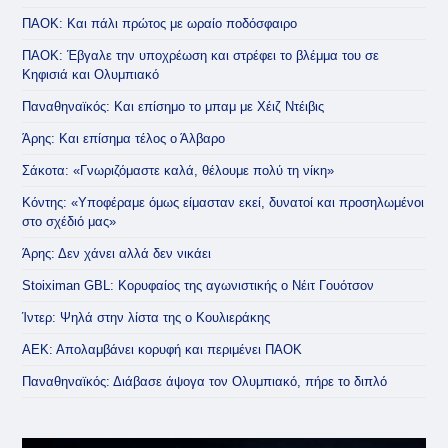
ΠΑΟΚ: Και πάλι πρώτος με ωραίο ποδόσφαιρο
ΠΑΟΚ: Έβγαλε την υποχρέωση και στρέφει το βλέμμα του σε
Κηφισιά και Ολυμπιακό
Παναθηναϊκός: Και επίσημο το μπαμ με Χέιζ Ντέιβις
Άρης: Και επίσημα τέλος ο Άλβαρο
Σάκοτα: «Γνωριζόμαστε καλά, θέλουμε πολύ τη νίκη»
Κόντης: «Υποφέραμε όμως είμασταν εκεί, δυνατοί και προσηλωμένοι
στο σχέδιό μας»
Άρης: Δεν χάνει αλλά δεν νικάει
Stoiximan GBL: Κορυφαίος της αγωνιστικής ο Νέιτ Γουότσον
Ίντερ: Ψηλά στην λίστα της ο Κουλιεράκης
ΑΕΚ: Απολαμβάνει κορυφή και περιμένει ΠΑΟΚ
Παναθηναϊκός: Διάβασε άψογα τον Ολυμπιακό, πήρε το διπλό