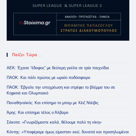
Παίζει Τώρα ..
ΑΕΚ: Έχασε “έδαφος” με δεύτερη γκέλα σε τρία παιχνίδια
ΠΑΟΚ: Και πάλι πρώτος με ωραίο ποδόσφαιρο
ΠΑΟΚ: Έβγαλε την υποχρέωση και στρέφει το βλέμμα του σε
Κηφισιά και Ολυμπιακό
Παναθηναϊκός: Και επίσημο το μπαμ με Χέιζ Ντέιβις
Άρης: Και επίσημα τέλος ο Άλβαρο
Σάκοτα: «Γνωριζόμαστε καλά, θέλουμε πολύ τη νίκη»
Κόντης: «Υποφέραμε όμως είμασταν εκεί, δυνατοί και προσηλωμένοι