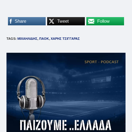
Share
Tweet
Follow
TAGS
:
ΜΙΧΑΗΛΙΔΗΣ
,
ΠΑΟΚ
,
ΧΑΡΗΣ ΤΣΙΓΓΑΡΑΣ