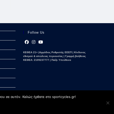
Follow Us
Opens
Opens
Opens
ΚΕΘΕΑ 21+ |Αρμόδιος Ρυθμιστής ΕΕΕΠ | Κίνδυνος
in
in
in
εθισμού & απώλειας περιουσίας | Γραμμή βοήθειας
a
a
a
ΚΕΘΕΑ: 2109237777 | Παίξε Υπεύθυνα
new
new
new
tab
tab
tab
ου σε αυτόν. Καλώς ήρθατε στο sportcycles.gr!