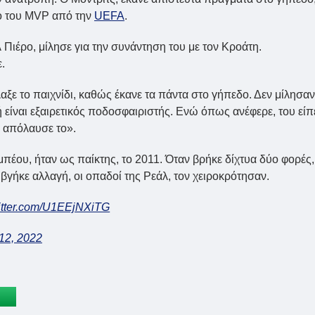
ίο του MVP από την
UEFA
.
 Πιέρο, μίλησε για την συνάντηση του με τον Κροάτη.
.
αξε το παιχνίδι, καθώς έκανε τα πάντα στο γήπεδο. Δεν μίλησαν
 είναι εξαιρετικός ποδοσφαιριστής. Ενώ όπως ανέφερε, του είπ
, απόλαυσε το».
πέου, ήταν ως παίκτης, το 2011. Όταν βρήκε δίχτυα δύο φορές,
γήκε αλλαγή, οι οπαδοί της Ρεάλ, τον χειροκρότησαν.
witter.com/U1EEjNXiTG
 12, 2022