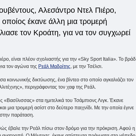
ουβέντους, Αλεσάντρο Ντελ Πιέρο,
 οποίος έκανε άλλη μια τρομερή
λιασε τον Κροάτη, για να τον συγχωρεί
ο, είναι πλέον σχολιαστής για την «Sky Sport Italia». Το βρά
για τον αγώνα της
Ρεάλ Μαδρίτης
, με την Τσέλσι.
σα κοινωνικής δικτύωσης, ένα βίντεο στο οποίο αγκαλιάζει τον
λλιτέχνης», περιγράφοντας τον χαφ της Ρεάλ.
ης «Βασίλισσας» στα ημιτελικά του Τσάμπιονς Λιγκ. Έκανε
και μια τρομερή ασίστ στο δεύτερο παιχνίδι. Με την οποία έγινε
 στην παράταση.
αθώς έβαλε την Ρεάλ πίσω στον δρόμο για την πρόκριση. Αφού η
 την ανατροπή. Ο Μόντριτς, έκανε απίστευτα πράγματα στο γήπεδο