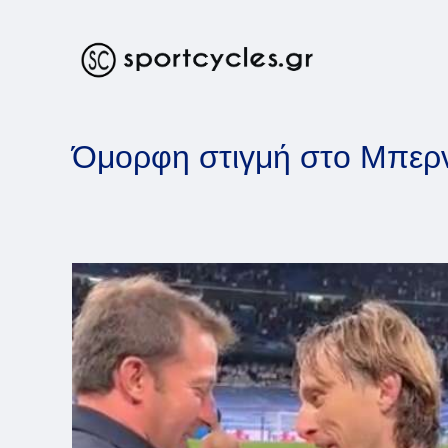
Skip
to
content
Όμορφη στιγμή στο Μπερνα