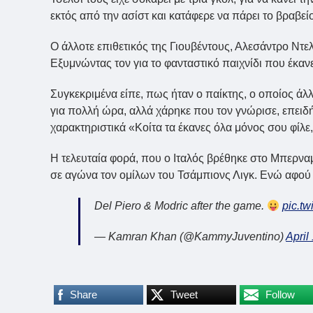
εκτός από την ασίστ και κατάφερε να πάρει το βραβε
Ο άλλοτε επιθετικός της Γιουβέντους, Αλεσάντρο Ντελ
Εξυμνώντας τον για το φανταστικό παιχνίδι που έκανε
Συγκεκριμένα είπε, πως ήταν ο παίκτης, ο οποίος άλλ
για πολλή ώρα, αλλά χάρηκε που τον γνώρισε, επειδή
χαρακτηριστικά «Κοίτα τα έκανες όλα μόνος σου φίλε
Η τελευταία φορά, που ο Ιταλός βρέθηκε στο Μπερναμ
σε αγώνα τον ομίλων του Τσάμπιονς Λιγκ. Ενώ αφού β
Del Piero & Modric after the game.
pic.t
— Kamran Khan (@KammyJuventino)
April
Share
Tweet
Follow