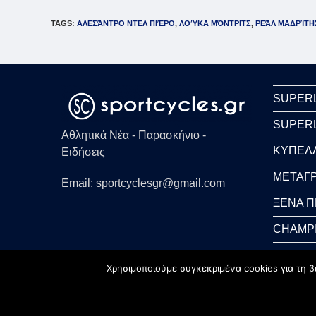
TAGS
:
ΑΛΕΣΆΝΤΡΟ ΝΤΕΛ ΠΙΈΡΟ
,
ΛΟΎΚΑ ΜΌΝΤΡΙΤΣ
,
ΡΕΆΛ ΜΑΔΡΊΤΗ
SUPER
SUPER
Αθλητικά Νέα - Παρασκήνιο -
ΚΥΠΕΛ
Ειδήσεις
ΜΕΤΑΓΡ
Email: sportcyclesgr@gmail.com
ΞΕΝΑ 
CHAMP
WORLD
Χρησιμοποιούμε συγκεκριμένα cookies για τη β