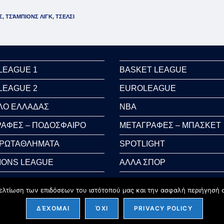
Σ
,
ΤΣΆΜΠΙΟΝΣ ΛΙΓΚ
,
ΤΣΕΛΣΙ
LEAGUE 1
BASKET LEAGUE
LEAGUE 2
EUROLEAGUE
ΛΟ ΕΛΛΑΔΑΣ
NBA
ΑΦΕΣ – ΠΟΔΟΣΦΑΙΡΟ
ΜΕΤΑΓΡΑΦΕΣ – ΜΠΑΣΚΕΤ
ΠΡΩΤΑΘΛΗΜΑΤΑ
SPOTLIGHT
IONS LEAGUE
ΑΛΛΑ ΣΠΟΡ
 CUP
AUTO-MOTO
ελτίωση των επιδόσεων του ιστότοπού μας και την ασφαλή περιήγησή σ
ΔΈΧΟΜΑΙ
ΌΧΙ
PRIVACY POLICY
Copyright 2026 - sportcycles.gr