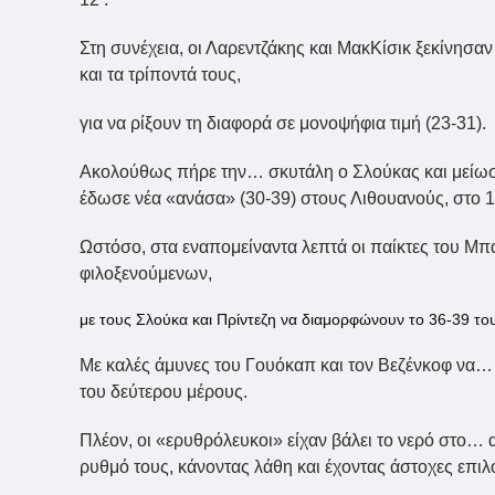
Στη συνέχεια, οι Λαρεντζάκης και ΜακΚίσικ ξεκίνησ
και τα τρίποντά τους,
για να ρίξουν τη διαφορά σε μονοψήφια τιμή (23-31).
Ακολούθως πήρε την… σκυτάλη ο Σλούκας και μείωσε 
έδωσε νέα «ανάσα» (30-39) στους Λιθουανούς, στο 1
Ωστόσο, στα εναπομείναντα λεπτά οι παίκτες του Μπ
φιλοξενούμενων,
με τους Σλούκα και Πρίντεζη να διαμορφώνουν το 36-39 τ
Με καλές άμυνες του Γουόκαπ και τον Βεζένκοφ να… 
του δεύτερου μέρους.
Πλέον, οι «ερυθρόλευκοι» είχαν βάλει το νερό στο…
ρυθμό τους, κάνοντας λάθη και έχοντας άστοχες επιλ