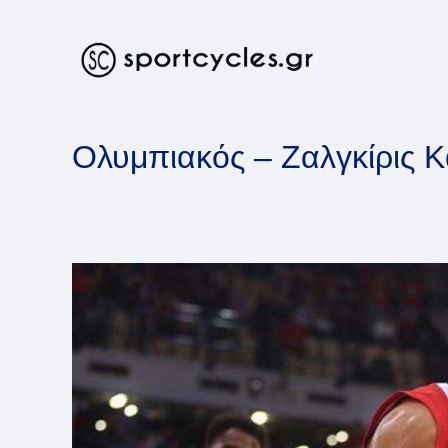
Skip
to
content
Ολυμπιακός – Ζαλγκίρις Κ