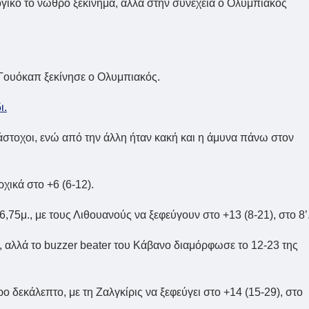
γικό το νωθρό ξεκίνημα, αλλά στην συνέχεια ο Ολυμπιακός
 Γουόκαπ ξεκίνησε ο Ολυμπιακός.
ι.
 άστοχοι, ενώ από την άλλη ήταν κακή και η άμυνα πάνω στον
ρχικά στο +6 (6-12).
,75μ., με τους Λιθουανούς να ξεφεύγουν στο +13 (8-21), στο 8’
0, αλλά το buzzer beater του Κάβανο διαμόρφωσε το 12-23 της
ο δεκάλεπτο, με τη Ζαλγκίρις να ξεφεύγει στο +14 (15-29), στο