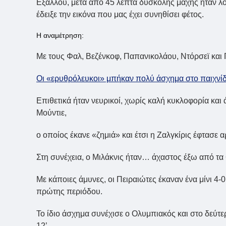
Εξάλλου, μετά από 45 λεπτά δύσκολης μάχης ήταν λο
έδειξε την εικόνα που μας έχει συνηθίσει φέτος.
Η αναμέτρηση:
Με τους Φαλ, Βεζένκοφ, Παπανικολάου, Ντόρσεϊ και
Οι «ερυθρόλευκοι» μπήκαν πολύ άσχημα στο παιχνίδ
Επιθετικά ήταν νευρικοί, χωρίς καλή κυκλοφορία και
Μούντιε,
ο οποίος έκανε «ζημιά» και έτσι η Ζαλγκίρις έφτασε α
Στη συνέχεια, ο Μιλάκνις ήταν… άχαστος έξω από τα 6
Με κάποιες άμυνες, οι Πειραιώτες έκαναν ένα μίνι 4-
πρώτης περιόδου.
Το ίδιο άσχημα συνέχισε ο Ολυμπιακός και στο δεύτερ
12’.