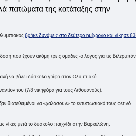
ηλά πατώματα της κατάταξης στην
 Ολυμπιακός
βρήκε δυνάμεις στο δεύτερο ημίχρονο και νίκησε 83
ίδοση που έχουν ακόμη τρεις ομάδες -ο λόγος για τις Βιλερμπάν
ικανή να βάλει δύσκολο γρίφο στον Ολυμπιακό
ναντίον του (7/8 νικηφόρα για τους Λιθουανούς).
αζαν διατεθειμένοι να «χαλάσουν» το εντυπωσιακό τους φετινό
ις νίκες μετά το δύσκολο παιχνίδι στην Βαρκελώνη.