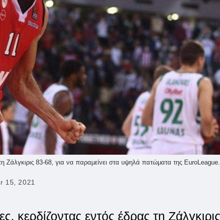
 τη Ζάλγκιρις 83-68, για να παραμείνει στα υψηλά πατώματα της EuroLeague.
r 15, 2021
ς, κερδίζοντας εντός έδρας τη Ζάλγκιρι