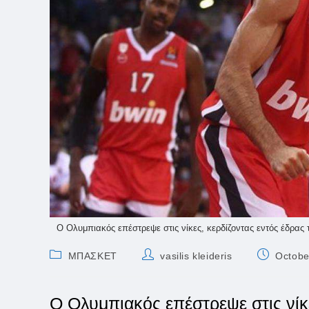
Ο Ολυμπιακός επέστρεψε στις νίκες, κερδίζοντας εντός έδρας
Post
Post
Post
ΜΠΑΣΚΕΤ
vasilis kleideris
Octobe
category:
author:
published:
Ο Ολυμπιακός επέστρεψε στις νίκε