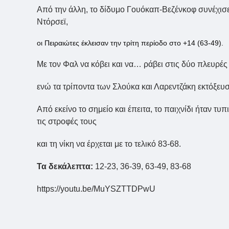
Από την άλλη, το δίδυμο Γουόκαπ-Βεζένκοφ συνέχισε
Ντόρσεϊ,
οι Πειραιώτες έκλεισαν την τρίτη περίοδο στο +14 (63-49).
Με τον Φαλ να κόβει και να… ράβει στις δύο πλευρές
ενώ τα τρίποντα των Σλούκα και Λαρεντζάκη εκτόξευσα
Από εκείνο το σημείο και έπειτα, το παιχνίδι ήταν τυ
τις στροφές τους
και τη νίκη να έρχεται με το τελικό 83-68.
Τα δεκάλεπτα:
12-23, 36-39, 63-49, 83-68
https://youtu.be/MuYSZTTDPwU