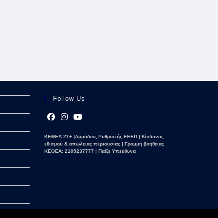
Follow Us
Opens
Opens
Opens
ΚΕΘΕΑ 21+ |Αρμόδιος Ρυθμιστής ΕΕΕΠ | Κίνδυνος
in
in
in
εθισμού & απώλειας περιουσίας | Γραμμή βοήθειας
a
a
a
ΚΕΘΕΑ: 2109237777 | Παίξε Υπεύθυνα
new
new
new
tab
tab
tab