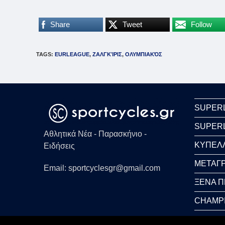
Share
Tweet
Follow
TAGS
:
EURLEAGUE
,
ΖΑΛΓΚΊΡΙΣ
,
ΟΛΥΜΠΙΑΚΌΣ
SUPER
SUPER
Αθλητικά Νέα - Παρασκήνιο -
ΚΥΠΕΛ
Ειδήσεις
ΜΕΤΑΓΡ
Email: sportcyclesgr@gmail.com
ΞΕΝΑ 
CHAMP
WORLD