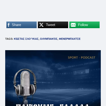
Share
Tweet
Follow
TAGS
:
ΚΏΣΤΑΣ ΣΛΟΎΚΑΣ
,
ΟΛΥΜΠΙΑΚΌΣ
,
ΦΕΝΕΡΜΠΑΧΤΣΕ