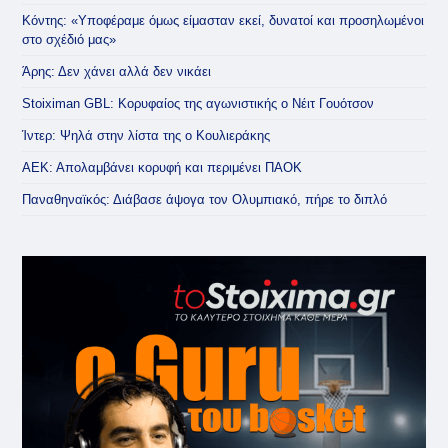
Κόντης: «Υποφέραμε όμως είμασταν εκεί, δυνατοί και προσηλωμένοι
στο σχέδιό μας»
Άρης: Δεν χάνει αλλά δεν νικάει
Stoiximan GBL: Κορυφαίος της αγωνιστικής ο Νέιτ Γουότσον
Ίντερ: Ψηλά στην λίστα της ο Κουλιεράκης
ΑΕΚ: Απολαμβάνει κορυφή και περιμένει ΠΑΟΚ
Παναθηναϊκός: Διάβασε άψογα τον Ολυμπιακό, πήρε το διπλό