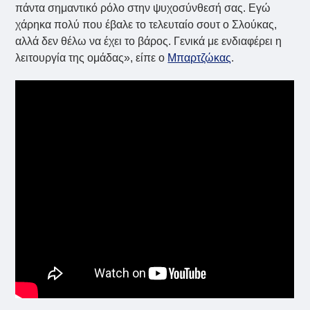
πάντα σημαντικό ρόλο στην ψυχοσύνθεσή σας. Εγώ
χάρηκα πολύ που έβαλε το τελευταίο σουτ ο Σλούκας,
αλλά δεν θέλω να έχει το βάρος. Γενικά με ενδιαφέρει η
λειτουργία της ομάδας», είπε ο
Μπαρτζώκας
.