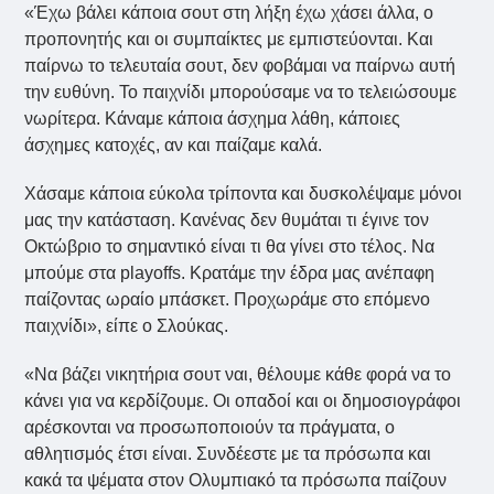
«Έχω βάλει κάποια σουτ στη λήξη έχω χάσει άλλα, ο
προπονητής και οι συμπαίκτες με εμπιστεύονται. Και
παίρνω το τελευταία σουτ, δεν φοβάμαι να παίρνω αυτή
την ευθύνη. Το παιχνίδι μπορούσαμε να το τελειώσουμε
νωρίτερα. Κάναμε κάποια άσχημα λάθη, κάποιες
άσχημες κατοχές, αν και παίζαμε καλά.
Χάσαμε κάποια εύκολα τρίποντα και δυσκολέψαμε μόνοι
μας την κατάσταση. Κανένας δεν θυμάται τι έγινε τον
Οκτώβριο το σημαντικό είναι τι θα γίνει στο τέλος. Να
μπούμε στα playoffs. Κρατάμε την έδρα μας ανέπαφη
παίζοντας ωραίο μπάσκετ. Προχωράμε στο επόμενο
παιχνίδι», είπε ο Σλούκας.
«Να βάζει νικητήρια σουτ ναι, θέλουμε κάθε φορά να το
κάνει για να κερδίζουμε. Οι οπαδοί και οι δημοσιογράφοι
αρέσκονται να προσωποποιούν τα πράγματα, ο
αθλητισμός έτσι είναι. Συνδέεστε με τα πρόσωπα και
κακά τα ψέματα στον Ολυμπιακό τα πρόσωπα παίζουν