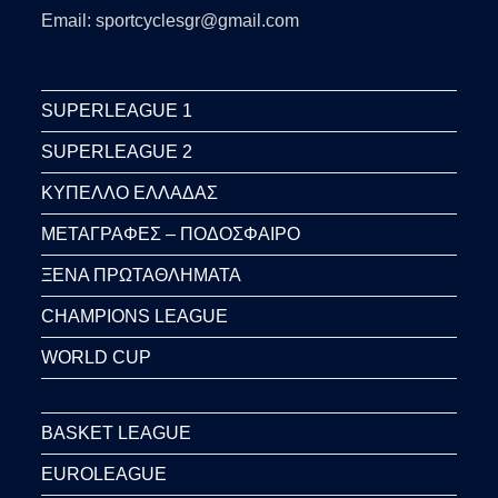
Email: sportcyclesgr@gmail.com
SUPERLEAGUE 1
SUPERLEAGUE 2
ΚΥΠΕΛΛΟ ΕΛΛΑΔΑΣ
ΜΕΤΑΓΡΑΦΕΣ – ΠΟΔΟΣΦΑΙΡΟ
ΞΕΝΑ ΠΡΩΤΑΘΛΗΜΑΤΑ
CHAMPIONS LEAGUE
WORLD CUP
BASKET LEAGUE
EUROLEAGUE