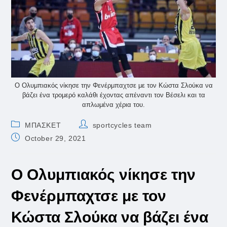
Ο Ολυμπιακός νίκησε την Φενέρμπαχτσε με τον Κώστα Σλούκα να
βάζει ένα τρομερό καλάθι έχοντας απέναντι τον Βέσελι και τα
απλωμένα χέρια του.
Post
Post
ΜΠΑΣΚΕΤ
sportcycles team
category:
author:
Post
October 29, 2021
published:
Ο Ολυμπιακός νίκησε την
Φενέρμπαχτσε με τον
Κώστα Σλούκα να βάζει ένα