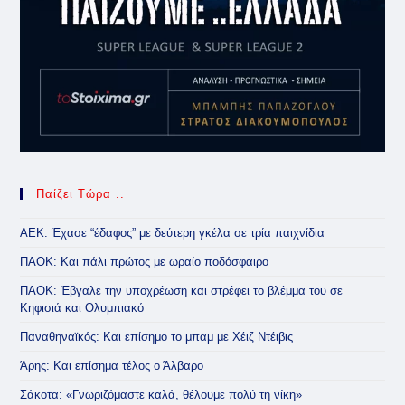
Παίζει Τώρα ..
ΑΕΚ: Έχασε “έδαφος” με δεύτερη γκέλα σε τρία παιχνίδια
ΠΑΟΚ: Και πάλι πρώτος με ωραίο ποδόσφαιρο
ΠΑΟΚ: Έβγαλε την υποχρέωση και στρέφει το βλέμμα του σε
Κηφισιά και Ολυμπιακό
Παναθηναϊκός: Και επίσημο το μπαμ με Χέιζ Ντέιβις
Άρης: Και επίσημα τέλος ο Άλβαρο
Σάκοτα: «Γνωριζόμαστε καλά, θέλουμε πολύ τη νίκη»