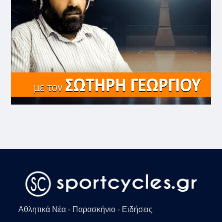
Αθλητικά Νέα - Παρασκήνιο - Ειδήσεις