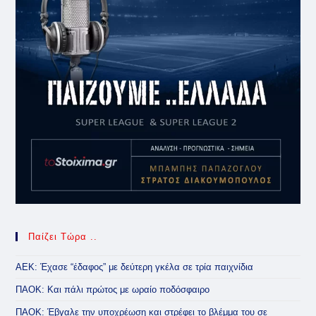
Παίζει Τώρα ..
ΑΕΚ: Έχασε “έδαφος” με δεύτερη γκέλα σε τρία παιχνίδια
ΠΑΟΚ: Και πάλι πρώτος με ωραίο ποδόσφαιρο
ΠΑΟΚ: Έβγαλε την υποχρέωση και στρέφει το βλέμμα του σε