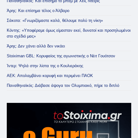
Παναθηναϊκός: Και επίσημο το μπαμ με Χέιζ Ντέιβις
Άρης: Και επίσημα τέλος ο Άλβαρο
Σάκοτα: «Γνωριζόμαστε καλά, θέλουμε πολύ τη νίκη»
Κόντης: «Υποφέραμε όμως είμασταν εκεί, δυνατοί και προσηλωμένοι
στο σχέδιό μας»
Άρης: Δεν χάνει αλλά δεν νικάει
Stoiximan GBL: Κορυφαίος της αγωνιστικής ο Νέιτ Γουότσον
Ίντερ: Ψηλά στην λίστα της ο Κουλιεράκης
ΑΕΚ: Απολαμβάνει κορυφή και περιμένει ΠΑΟΚ
Παναθηναϊκός: Διάβασε άψογα τον Ολυμπιακό, πήρε το διπλό