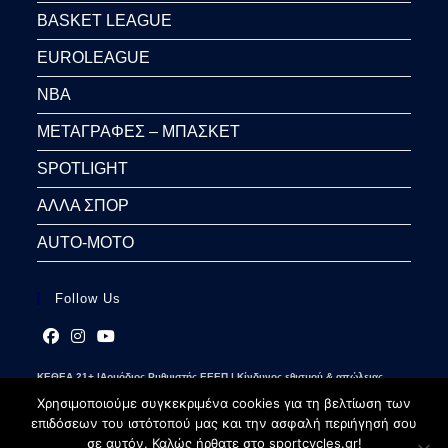
BASKET LEAGUE
EUROLEAGUE
NBA
ΜΕΤΑΓΡΑΦΕΣ – ΜΠΑΣΚΕΤ
SPOTLIGHT
ΑΛΛΑ ΣΠΟΡ
AUTO-MOTO
Follow Us
Opens
Opens
Opens
ΚΕΘΕΑ 21+ |Αρμόδιος Ρυθμιστής ΕΕΕΠ | Κίνδυνος εθισμού & απώλειας
in
in
in
περιουσίας | Γραμμή βοήθειας ΚΕΘΕΑ: 2109237777 | Παίξε Υπεύθυνα
a
a
a
Χρησιμοποιούμε συγκεκριμένα cookies για τη βελτίωση των
new
new
new
επιδόσεων του ιστότοπού μας και την ασφαλή περιήγησή σου
tab
tab
tab
σε αυτόν. Καλώς ήρθατε στο sportcycles.gr!