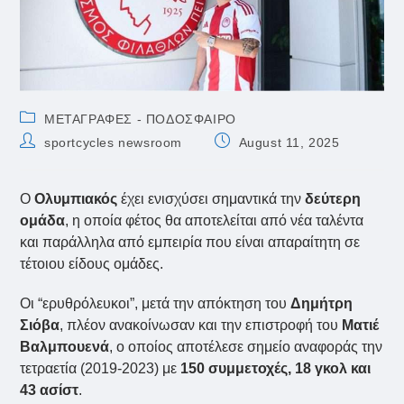
Post
ΜΕΤΑΓΡΑΦΕΣ - ΠΟΔΟΣΦΑΙΡΟ
category:
Post
Post
sportcycles newsroom
August 11, 2025
author:
published:
Ο
Ολυμπιακός
έχει ενισχύσει σημαντικά την
δεύτερη
ομάδα
, η οποία φέτος θα αποτελείται από νέα ταλέντα
και παράλληλα από εμπειρία που είναι απαραίτητη σε
τέτοιου είδους ομάδες.
Οι “ερυθρόλευκοι”, μετά την απόκτηση του
Δημήτρη
Σιόβα
, πλέον ανακοίνωσαν και την επιστροφή του
Ματιέ
Βαλμπουενά
, ο οποίος αποτέλεσε σημείο αναφοράς την
τετραετία (2019-2023) με
150 συμμετοχές, 18 γκολ και
43 ασίστ
.