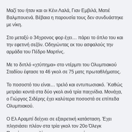
Μαζί του ήταν και οι Κένι Λαλά, Γιαν Εμβιλά, Ματιέ
Βαλμπουενά. Βέβαια η παρουσία τους δεν συνδυάστηκε
με νίκη.
Στο μεταξύ ο 34χρονος φορ έχει… πάρει το όπλο του και
την εφετινή σεζόν. Οδηγώντας εκ του ασφαλούς την
αρμάδα του Πέδρο Μαρτίνς.
Με το διπλό «χτύπημα» στο ντέρμπι του Ολυμπιακού
Σταδίου έφτασε τα 46 γκολ σε 75 ματς πρωταθλήματος.
Το ποσοστό του είναι… τρελό και εντυπωσιακό. ΄Καθώς
μετράει κοντά στα δύο γκολ ανά τρία παιχνίδια. Μονάχα,
ο Γιώργος Σιδέρης έχει καλύτερα ποσοστά σε επίπεδα
Ολυμπιακού.
Ο Ελ Αραμπί δείχνει σε εξαιρετική κατάσταση. Έχει
πλησιάσει πλέον στα τρία γκολ τον 20ο Όλεγκ