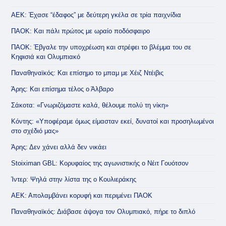
ΑΕΚ: Έχασε “έδαφος” με δεύτερη γκέλα σε τρία παιχνίδια
ΠΑΟΚ: Και πάλι πρώτος με ωραίο ποδόσφαιρο
ΠΑΟΚ: Έβγαλε την υποχρέωση και στρέφει το βλέμμα του σε
Κηφισιά και Ολυμπιακό
Παναθηναϊκός: Και επίσημο το μπαμ με Χέιζ Ντέιβις
Άρης: Και επίσημα τέλος ο Άλβαρο
Σάκοτα: «Γνωριζόμαστε καλά, θέλουμε πολύ τη νίκη»
Κόντης: «Υποφέραμε όμως είμασταν εκεί, δυνατοί και προσηλωμένοι
στο σχέδιό μας»
Άρης: Δεν χάνει αλλά δεν νικάει
Stoiximan GBL: Κορυφαίος της αγωνιστικής ο Νέιτ Γουότσον
Ίντερ: Ψηλά στην λίστα της ο Κουλιεράκης
ΑΕΚ: Απολαμβάνει κορυφή και περιμένει ΠΑΟΚ
Παναθηναϊκός: Διάβασε άψογα τον Ολυμπιακό, πήρε το διπλό