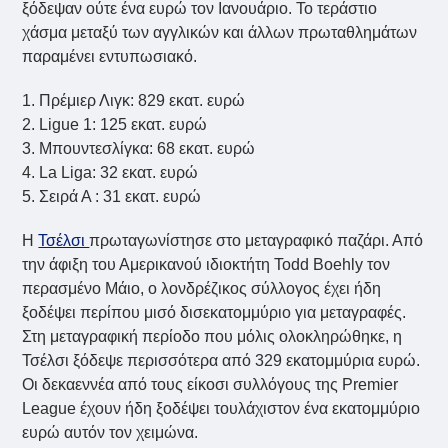
ξόδεψαν ούτε ένα ευρώ τον Ιανουάριο. Το τεράστιο
χάσμα μεταξύ των αγγλικών και άλλων πρωταθλημάτων
παραμένει εντυπωσιακό.
1. Πρέμιερ Λιγκ: 829 εκατ. ευρώ
2. Ligue 1: 125 εκατ. ευρώ
3. Μπουντεσλίγκα: 68 εκατ. ευρώ
4. La Liga: 32 εκατ. ευρώ
5. Σειρά Α : 31 εκατ. ευρώ
Η
Τσέλσι
πρωταγωνίστησε στο μεταγραφικό παζάρι. Από
την άφιξη του Αμερικανού ιδιοκτήτη Todd Boehly τον
περασμένο Μάιο, ο λονδρέζικος σύλλογος έχει ήδη
ξοδέψει περίπου μισό δισεκατομμύριο για μεταγραφές.
Στη μεταγραφική περίοδο που μόλις ολοκληρώθηκε, η
Τσέλσι ξόδεψε περισσότερα από 329 εκατομμύρια ευρώ.
Οι δεκαεννέα από τους είκοσι συλλόγους της Premier
League έχουν ήδη ξοδέψει τουλάχιστον ένα εκατομμύριο
ευρώ αυτόν τον χειμώνα.