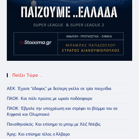
Παίζει Τώρα ..
ΑΕΚ: Έχασε “έδαφος” με δεύτερη γκέλα σε τρία παιχνίδια
ΠΑΟΚ: Και πάλι πρώτος με ωραίο ποδόσφαιρο
ΠΑΟΚ: Έβγαλε την υποχρέωση και στρέφει το βλέμμα του σε
Κηφισιά και Ολυμπιακό
Παναθηναϊκός: Και επίσημο το μπαμ με Χέιζ Ντέιβις
Άρης: Και επίσημα τέλος ο Άλβαρο