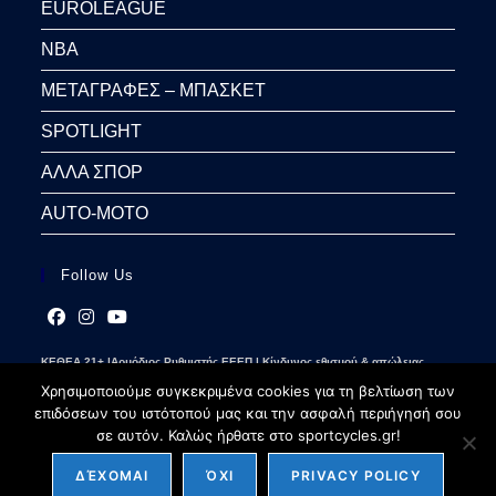
EUROLEAGUE
NBA
ΜΕΤΑΓΡΑΦΕΣ – ΜΠΑΣΚΕΤ
SPOTLIGHT
ΑΛΛΑ ΣΠΟΡ
AUTO-MOTO
Follow Us
Opens
Opens
Opens
ΚΕΘΕΑ 21+ |Αρμόδιος Ρυθμιστής ΕΕΕΠ | Κίνδυνος εθισμού & απώλειας
in
in
in
περιουσίας | Γραμμή βοήθειας ΚΕΘΕΑ: 2109237777 | Παίξε Υπεύθυνα
a
a
a
Χρησιμοποιούμε συγκεκριμένα cookies για τη βελτίωση των
new
new
new
επιδόσεων του ιστότοπού μας και την ασφαλή περιήγησή σου
tab
tab
tab
σε αυτόν. Καλώς ήρθατε στο sportcycles.gr!
ΔΈΧΟΜΑΙ
ΌΧΙ
PRIVACY POLICY