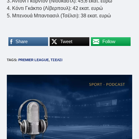
3. Άντονι Γκόρντον (Νιούκαστλ): 45,6 εκατ. ευρώ
4. Κόντι Γκάκπο (Λίβερπουλ): 42 εκατ. ευρώ
5. Μπενουά Μπαντιασιλ (Τσέλσι): 38 εκατ. ευρώ
Share
Tweet
Follow
TAGS
:
PREMIER LEAGUE
,
ΤΣΕΛΣΙ