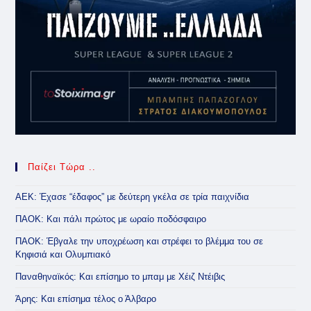
Παίζει Τώρα ..
ΑΕΚ: Έχασε “έδαφος” με δεύτερη γκέλα σε τρία παιχνίδια
ΠΑΟΚ: Και πάλι πρώτος με ωραίο ποδόσφαιρο
ΠΑΟΚ: Έβγαλε την υποχρέωση και στρέφει το βλέμμα του σε
Κηφισιά και Ολυμπιακό
Παναθηναϊκός: Και επίσημο το μπαμ με Χέιζ Ντέιβις
Άρης: Και επίσημα τέλος ο Άλβαρο