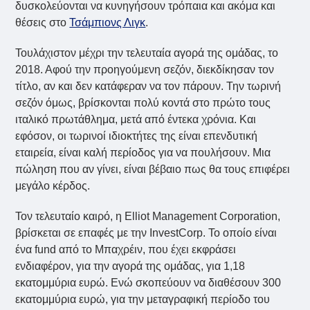
δυσκολεύονται να κυνηγήσουν τρόπαια και ακόμα και
θέσεις στο
Τσάμπιονς Λιγκ
.
Τουλάχιστον μέχρι την τελευταία αγορά της ομάδας, το
2018. Αφού την προηγούμενη σεζόν, διεκδίκησαν τον
τίτλο, αν και δεν κατάφεραν να τον πάρουν. Την τωρινή
σεζόν όμως, βρίσκονται πολύ κοντά στο πρώτο τους
ιταλικό πρωτάθλημα, μετά από έντεκα χρόνια. Και
εφόσον, οι τωρινοί ιδιοκτήτες της είναι επενδυτική
εταιρεία, είναι καλή περίοδος για να πουλήσουν. Μια
πώληση που αν γίνει, είναι βέβαιο πως θα τους επιφέρει
μεγάλο κέρδος.
Τον τελευταίο καιρό, η Elliot Management Corporation,
βρίσκεται σε επαφές με την InvestCorp. Το οποίο είναι
ένα fund από το Μπαχρέιν, που έχει εκφράσει
ενδιαφέρον, για την αγορά της ομάδας, για 1,18
εκατομμύρια ευρώ. Ενώ σκοπεύουν να διαθέσουν 300
εκατομμύρια ευρώ, για την μεταγραφική περίοδο του