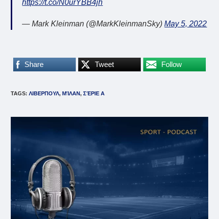
https://t.co/N0urYBB4jh
— Mark Kleinman (@MarkKleinmanSky)
May 5, 2022
Share
Tweet
Follow
TAGS
:
ΛΙΒΕΡΠΟΥΛ
,
ΜΊΛΑΝ
,
ΣΈΡΙΕ Α