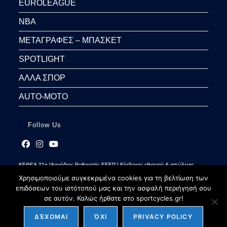
EUROLEAGUE
NBA
ΜΕΤΑΓΡΑΦΕΣ – ΜΠΑΣΚΕΤ
SPOTLIGHT
ΑΛΛΑ ΣΠΟΡ
AUTO-MOTO
Follow Us
Opens
Opens
Opens
ΚΕΘΕΑ 21+ |Αρμόδιος Ρυθμιστής ΕΕΕΠ | Κίνδυνος εθισμού & απώλειας
in
in
in
περιουσίας | Γραμμή βοήθειας ΚΕΘΕΑ: 2109237777 | Παίξε Υπεύθυνα
a
a
a
Χρησιμοποιούμε συγκεκριμένα cookies για τη βελτίωση των
new
new
new
επιδόσεων του ιστότοπού μας και την ασφαλή περιήγησή σου
tab
tab
tab
σε αυτόν. Καλώς ήρθατε στο sportcycles.gr!
ΔΈΧΟΜΑΙ
ΌΧΙ
PRIVACY POLICY