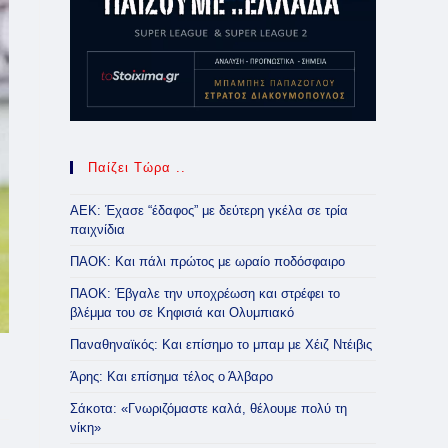
Παίζει Τώρα ..
ΑΕΚ: Έχασε “έδαφος” με δεύτερη γκέλα σε τρία
παιχνίδια
ΠΑΟΚ: Και πάλι πρώτος με ωραίο ποδόσφαιρο
ΠΑΟΚ: Έβγαλε την υποχρέωση και στρέφει το
βλέμμα του σε Κηφισιά και Ολυμπιακό
Παναθηναϊκός: Και επίσημο το μπαμ με Χέιζ Ντέιβις
Άρης: Και επίσημα τέλος ο Άλβαρο
Σάκοτα: «Γνωριζόμαστε καλά, θέλουμε πολύ τη
νίκη»