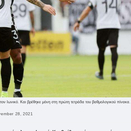
τον Ιωνικό. Και βρέθηκε μόνη στη πρώτη τετράδα του βαθμολογικού πίνακα.
vember 28, 2021
ed: