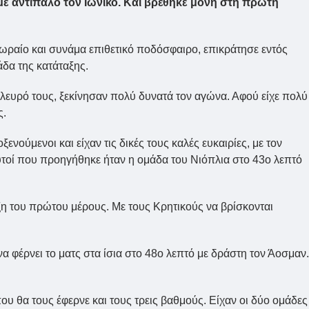
 με αντίπαλο τον Ιωνικό. Και βρέθηκε μόνη στη πρώτη
ωραίο και συνάμα επιθετικό ποδόσφαιρο, επικράτησε εντός
άδα της κατάταξης.
πλευρό τους, ξεκίνησαν πολύ δυνατά τον αγώνα. Αφού είχε πολύ
ς.
νούμενοι και είχαν τις δικές τους καλές ευκαιρίες, με τον
τοί που προηγήθηκε ήταν η ομάδα του Νιόπλια στο 43ο λεπτό
ξη του πρώτου μέρους. Με τους Κρητικούς να βρίσκονται
να φέρνει το ματς στα ίσια στο 48ο λεπτό με δράστη τον Άοσμαν.
που θα τους έφερνε και τους τρεις βαθμούς. Είχαν οι δύο ομάδες