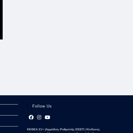
Follow Us
Opens
Opens
Opens
ΚΕΘΕΑ 21+ |Αρμόδιος Ρυθμιστής ΕΕΕΠ | Κίνδυνος
in
in
in