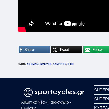
Share
Tweet
Follow
TAGS
:
ΆΟΣΜΑΝ
,
ΙΩΝΙΚΌΣ
,
ΛΑΜΠΡΟΥ
,
ΟΦΗ
SUPER
SUPER
Αθλητικά Νέα - Παρασκήνιο -
ΚΥΠΕΛ
Ειδήσεις