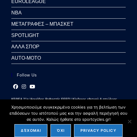
EUROLEAGUE
NBA
ΜΕΤΑΓΡΑΦΕΣ – ΜΠΑΣΚΕΤ
SPOTLIGHT
ΑΛΛΑ ΣΠΟΡ
AUTO-MOTO
Follow Us
Opens
Opens
Opens
ΚΕΘΕΑ 21+ |Αρμόδιος Ρυθμιστής ΕΕΕΠ | Κίνδυνος εθισμού & απώλειας
in
in
in
περιουσίας | Γραμμή βοήθειας ΚΕΘΕΑ: 2109237777 | Παίξε Υπεύθυνα
a
a
a
Χρησιμοποιούμε συγκεκριμένα cookies για τη βελτίωση των
new
new
new
επιδόσεων του ιστότοπού μας και την ασφαλή περιήγησή σου
tab
tab
tab
σε αυτόν. Καλώς ήρθατε στο sportcycles.gr!
ΔΈΧΟΜΑΙ
ΌΧΙ
PRIVACY POLICY
Copyright 2026 - sportcycles.gr