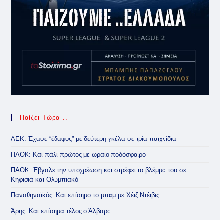
Παίζει Τώρα ..
ΑΕΚ: Έχασε “έδαφος” με δεύτερη γκέλα σε τρία παιχνίδια
ΠΑΟΚ: Και πάλι πρώτος με ωραίο ποδόσφαιρο
ΠΑΟΚ: Έβγαλε την υποχρέωση και στρέφει το βλέμμα του σε
Κηφισιά και Ολυμπιακό
Παναθηναϊκός: Και επίσημο το μπαμ με Χέιζ Ντέιβις
Άρης: Και επίσημα τέλος ο Άλβαρο