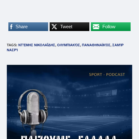
Share
Tweet
Follow
TAGS
:
ΝΤΈΜΗΣ ΝΙΚΟΛΑΪ́ΔΗΣ
,
ΟΛΥΜΠΙΑΚΌΣ
,
ΠΑΝΑΘΗΝΑΪΚΌΣ
,
ΣΑΜΊΡ
ΝΑΣΡΊ