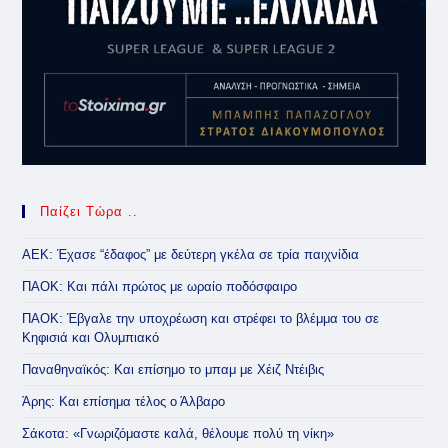
Παίζει Τώρα ..
ΑΕΚ: Έχασε “έδαφος” με δεύτερη γκέλα σε τρία παιχνίδια
ΠΑΟΚ: Και πάλι πρώτος με ωραίο ποδόσφαιρο
ΠΑΟΚ: Έβγαλε την υποχρέωση και στρέφει το βλέμμα του σε
Κηφισιά και Ολυμπιακό
Παναθηναϊκός: Και επίσημο το μπαμ με Χέιζ Ντέιβις
Άρης: Και επίσημα τέλος ο Άλβαρο
Σάκοτα: «Γνωριζόμαστε καλά, θέλουμε πολύ τη νίκη»