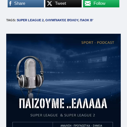
Share
Tweet
Follow
TAGS
:
SUPER LEAGUE 2
,
ΟΛΥΜΠΙΑΚΌΣ ΒΌΛΟΥ
,
ΠΑΟΚ Β’