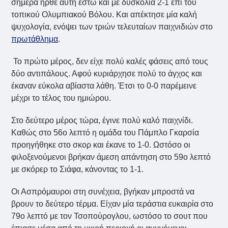
σήμερα ήρθε αυτή έστω και με δυσκολία 2-1 επί του
τοπικού Ολυμπιακού Βόλου. Και απέκτησε μία καλή
ψυχολογία, ενόψει των τριών τελευταίων παιχνιδιών στο
πρωτάθλημα
.
Το πρώτο μέρος, δεν είχε πολύ καλές φάσεις από τους
δύο αντιπάλους. Αφού κυριάρχησε πολύ το άγχος και
έκαναν εύκολα αβίαστα λάθη. Έτσι το 0-0 παρέμεινε
μέχρι το τέλος του ημιώρου.
Στο δεύτερο μέρος τώρα, έγινε πολύ καλό παιχνίδι.
Καθώς στο 56ο λεπτό η ομάδα του Πάμπλο Γκαρσία
προηγήθηκε στο σκορ και έκανε το 1-0. Ωστόσο οι
φιλοξενούμενοι βρήκαν άμεση απάντηση στο 59ο λεπτό
με σκόρερ το Σιάφα, κάνοντας το 1-1.
Οι Ασπρόμαυροι στη συνέχεια, βγήκαν μπροστά να
βρουν το δεύτερο τέρμα. Είχαν μία τεράστια ευκαιρία στο
79ο λεπτό με τον Τσοπούρογλου, ωστόσο το σουτ που