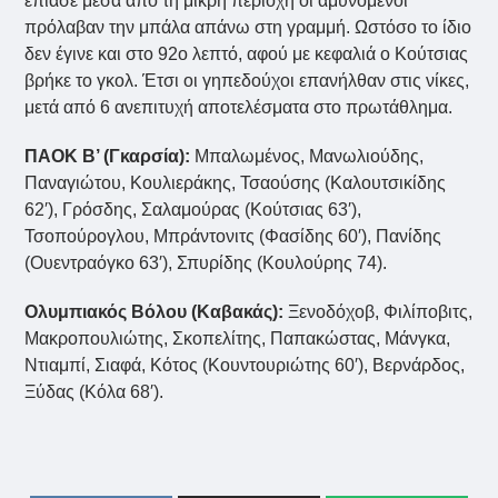
έπιασε μέσα από τη μικρή περιοχή οι αμυνόμενοι
πρόλαβαν την μπάλα απάνω στη γραμμή. Ωστόσο το ίδιο
δεν έγινε και στο 92ο λεπτό, αφού με κεφαλιά ο Κούτσιας
βρήκε το γκολ. Έτσι οι γηπεδούχοι επανήλθαν στις νίκες,
μετά από 6 ανεπιτυχή αποτελέσματα στο πρωτάθλημα.
ΠΑΟΚ Β’ (Γκαρσία):
Μπαλωμένος, Μανωλιούδης,
Παναγιώτου, Κουλιεράκης, Τσαούσης (Καλουτσικίδης
62′), Γρόσδης, Σαλαμούρας (Κούτσιας 63′),
Τσοπούρογλου, Μπράντονιτς (Φασίδης 60′), Πανίδης
(Ουεντραόγκο 63′), Σπυρίδης (Kουλούρης 74).
Ολυμπιακός Βόλου (Καβακάς):
Ξενοδόχοβ, Φιλίποβιτς,
Μακροπουλιώτης, Σκοπελίτης, Παπακώστας, Μάνγκα,
Ντιαμπί, Σιαφά, Κότος (Κουντουριώτης 60′), Βερνάρδος,
Ξύδας (Κόλα 68′).