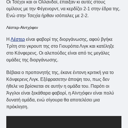
Οι Τσέχοι και οι Ολλανδοί, έπαιξαν κι αυτές στους
ομίλους με την Φέγενορντ, να κερδίζει 2-1 στην έδρα της.
Ενώ στην Τσεχία ήρθαν ισόπαλες με 2-2.
Λέστερ-Αϊντχόφεν
Η
Λέστερ
είναι φαβορί της διοργάνωσης, αφού βγήκε
Τρίτη στο γκρουπ της στο Γιουρόπα Λιγκ και κατέληξε
στο Κόνφερενς. Οι αλεπούδες είναι από τις μεγάλες
ομάδες της διοργάνωσης.
Βέβαια ο προπονητής της, έκανε έντονη κριτική για το
Κόνφερενς Λιγκ. Εξέφρασετην άποψη του, πως δεν
ήθελε να βρίσκεται σε αυτήν η ομάδα του. Παρότι οι
Άγγλοι είναι ξεκάθαρα φαβορί, η Αϊντχόφεν είναι πολύ
δυνατή ομάδα, ενώ σίγουρα θα αποτελέσει μια
πρόκληση.