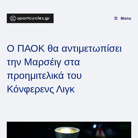
Skip
to
content
Menu
Ο ΠΑΟΚ θα αντιμετωπίσει
την Μαρσέιγ στα
προημιτελικά του
Κόνφερενς Λιγκ