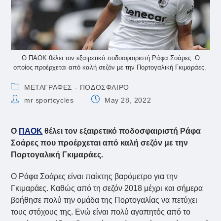
Ο ΠΑΟΚ θέλει τον εξαιρετικό ποδοσφαιριστή Ράφα Σοάρες. Ο
οποίος προέρχεται από καλή σεζόν με την Πορτογαλική Γκιμαράες.
Post
ΜΕΤΑΓΡΑΦΕΣ - ΠΟΔΟΣΦΑΙΡΟ
category:
Post
Post
mr sportcycles
May 28, 2022
author:
published:
Ο
ΠΑΟΚ
θέλει τον εξαιρετικό ποδοσφαιριστή Ράφα
Σοάρες που προέρχεται από καλή σεζόν με την
Πορτογαλική Γκιμαράες.
Ο Ράφα Σοάρες είναι παίκτης βαρόμετρο για την
Γκιμαράες. Kαθώς από τη σεζόν 2018 μέχρι και σήμερα
βοήθησε πολύ την ομάδα της Πορτογαλίας να πετύχει
τους στόχους της. Ενώ είναι πολύ αγαπητός από το