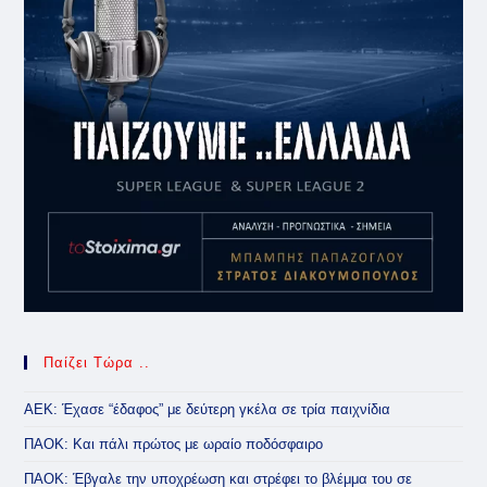
Παίζει Τώρα ..
ΑΕΚ: Έχασε “έδαφος” με δεύτερη γκέλα σε τρία παιχνίδια
ΠΑΟΚ: Και πάλι πρώτος με ωραίο ποδόσφαιρο
ΠΑΟΚ: Έβγαλε την υποχρέωση και στρέφει το βλέμμα του σε