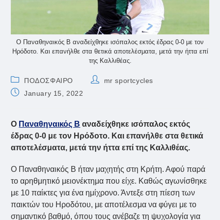
Ο Παναθηναικός Β αναδείχθηκε ισόπαλος εκτός έδρας 0-0 με τον
Ηρόδοτο. Και επανήλθε στα θετικά αποτελέσματα, μετά την ήττα επί
της Καλλιθέας.
Post
Post
ΠΟΔΟΣΦΑΙΡΟ
mr sportcycles
category:
author:
Post
January 15, 2022
published:
Ο
Παναθηναικός Β
αναδείχθηκε ισόπαλος εκτός
έδρας 0-0 με τον Ηρόδοτο. Και επανήλθε στα θετικά
αποτελέσματα, μετά την ήττα επί της Καλλιθέας.
Ο Παναθηναικός Β ήταν μαχητής στη Κρήτη. Αφού παρά
το αρηθμητικό μειονέκτημα που είχε. Καθώς αγωνίσθηκε
με 10 παίκτες για ένα ημίχρονο. Άντεξε στη πίεση των
παικτών του Ηροδότου, με αποτέλεσμα να φύγει με το
σημαντικό βαθμό, όπου τους ανέβαζε τη ψυχολογία για