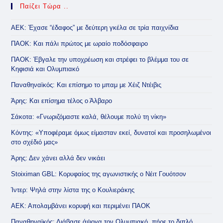
Παίζει Τώρα ..
ΑΕΚ: Έχασε “έδαφος” με δεύτερη γκέλα σε τρία παιχνίδια
ΠΑΟΚ: Και πάλι πρώτος με ωραίο ποδόσφαιρο
ΠΑΟΚ: Έβγαλε την υποχρέωση και στρέφει το βλέμμα του σε
Κηφισιά και Ολυμπιακό
Παναθηναϊκός: Και επίσημο το μπαμ με Χέιζ Ντέιβις
Άρης: Και επίσημα τέλος ο Άλβαρο
Σάκοτα: «Γνωριζόμαστε καλά, θέλουμε πολύ τη νίκη»
Κόντης: «Υποφέραμε όμως είμασταν εκεί, δυνατοί και προσηλωμένοι
στο σχέδιό μας»
Άρης: Δεν χάνει αλλά δεν νικάει
Stoiximan GBL: Κορυφαίος της αγωνιστικής ο Νέιτ Γουότσον
Ίντερ: Ψηλά στην λίστα της ο Κουλιεράκης
ΑΕΚ: Απολαμβάνει κορυφή και περιμένει ΠΑΟΚ
Παναθηναϊκός: Διάβασε άψογα τον Ολυμπιακό, πήρε το διπλό