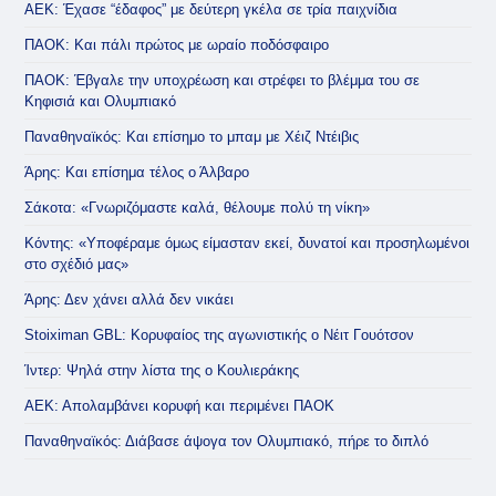
ΑΕΚ: Έχασε “έδαφος” με δεύτερη γκέλα σε τρία παιχνίδια
ΠΑΟΚ: Και πάλι πρώτος με ωραίο ποδόσφαιρο
ΠΑΟΚ: Έβγαλε την υποχρέωση και στρέφει το βλέμμα του σε
Κηφισιά και Ολυμπιακό
Παναθηναϊκός: Και επίσημο το μπαμ με Χέιζ Ντέιβις
Άρης: Και επίσημα τέλος ο Άλβαρο
Σάκοτα: «Γνωριζόμαστε καλά, θέλουμε πολύ τη νίκη»
Κόντης: «Υποφέραμε όμως είμασταν εκεί, δυνατοί και προσηλωμένοι
στο σχέδιό μας»
Άρης: Δεν χάνει αλλά δεν νικάει
Stoiximan GBL: Κορυφαίος της αγωνιστικής ο Νέιτ Γουότσον
Ίντερ: Ψηλά στην λίστα της ο Κουλιεράκης
ΑΕΚ: Απολαμβάνει κορυφή και περιμένει ΠΑΟΚ
Παναθηναϊκός: Διάβασε άψογα τον Ολυμπιακό, πήρε το διπλό