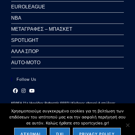
EUROLEAGUE
NBA
ΜΕΤΑΓΡΑΦΕΣ – ΜΠΑΣΚΕΤ
SPOTLIGHT
ΑΛΛΑ ΣΠΟΡ
AUTO-MOTO
Follow Us
Opens
Opens
Opens
ΚΕΘΕΑ 21+ |Αρμόδιος Ρυθμιστής ΕΕΕΠ | Κίνδυνος εθισμού & απώλειας
in
in
in
περιουσίας | Γραμμή βοήθειας ΚΕΘΕΑ: 2109237777 | Παίξε Υπεύθυνα
a
a
a
Χρησιμοποιούμε συγκεκριμένα cookies για τη βελτίωση των
new
new
new
επιδόσεων του ιστότοπού μας και την ασφαλή περιήγησή σου
tab
tab
tab
σε αυτόν. Καλώς ήρθατε στο sportcycles.gr!
ΔΈΧΟΜΑΙ
ΌΧΙ
PRIVACY POLICY