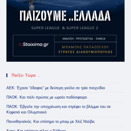
Παίζει Τώρα ..
ΑΕΚ: Έχασε “έδαφος” με δεύτερη γκέλα σε τρία παιχνίδια
ΠΑΟΚ: Και πάλι πρώτος με ωραίο ποδόσφαιρο
ΠΑΟΚ: Έβγαλε την υποχρέωση και στρέφει το βλέμμα του σε
Κηφισιά και Ολυμπιακό
Παναθηναϊκός: Και επίσημο το μπαμ με Χέιζ Ντέιβις
Άρης: Και επίσημα τέλος ο Άλβαρο