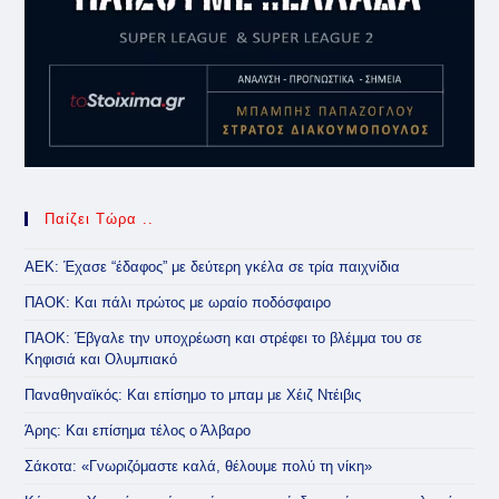
Παίζει Τώρα ..
ΑΕΚ: Έχασε “έδαφος” με δεύτερη γκέλα σε τρία παιχνίδια
ΠΑΟΚ: Και πάλι πρώτος με ωραίο ποδόσφαιρο
ΠΑΟΚ: Έβγαλε την υποχρέωση και στρέφει το βλέμμα του σε
Κηφισιά και Ολυμπιακό
Παναθηναϊκός: Και επίσημο το μπαμ με Χέιζ Ντέιβις
Άρης: Και επίσημα τέλος ο Άλβαρο
Σάκοτα: «Γνωριζόμαστε καλά, θέλουμε πολύ τη νίκη»