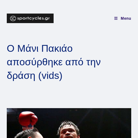
Skip
to
content
Menu
Ο Μάνι Πακιάο
αποσύρθηκε από την
δράση (vids)