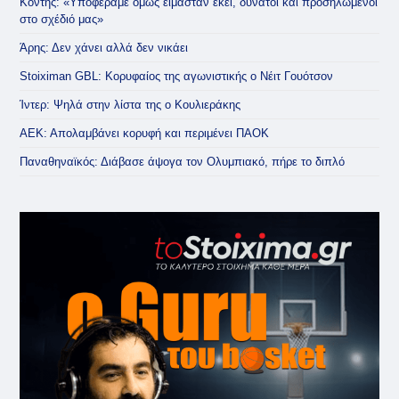
Κόντης: «Υποφέραμε όμως είμασταν εκεί, δυνατοί και προσηλωμένοι
στο σχέδιό μας»
Άρης: Δεν χάνει αλλά δεν νικάει
Stoiximan GBL: Κορυφαίος της αγωνιστικής ο Νέιτ Γουότσον
Ίντερ: Ψηλά στην λίστα της ο Κουλιεράκης
ΑΕΚ: Απολαμβάνει κορυφή και περιμένει ΠΑΟΚ
Παναθηναϊκός: Διάβασε άψογα τον Ολυμπιακό, πήρε το διπλό