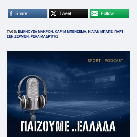
Share
Tweet
Follow
TAGS
:
ΕΜΆΝΟΥΕΛ ΜΑΚΡΌΝ
,
ΚΑΡΊΜ ΜΠΕΝΖΕΜΆ
,
ΚΙΛΙΆΝ ΜΠΑΠΕ
,
ΠΑΡΊ
ΣΕΝ ΖΕΡΜΈΝ
,
ΡΕΆΛ ΜΑΔΡΊΤΗΣ