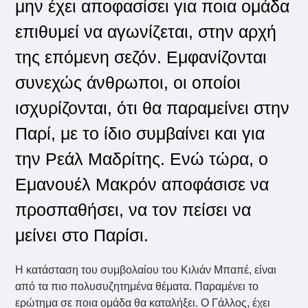
μην έχει αποφασίσει για ποια ομάδα
επιθυμεί να αγωνίζεται, στην αρχή
της επόμενη σεζόν. Εμφανίζονται
συνεχώς άνθρωποι, οι οποίοι
ισχυρίζονται, ότι θα παραμείνει στην
Παρί, με το ίδιο συμβαίνει και για
την Ρεάλ Μαδρίτης. Ενώ τώρα, ο
Εμανουέλ Μακρόν αποφάσισε να
προσπαθήσει, να τον πείσει να
μείνει στο Παρίσι.
Η κατάσταση του συμβολαίου του Κιλιάν Μπαπέ, είναι
από τα πιο πολυσυζητημένα θέματα. Παραμένει το
ερώτημα σε ποια ομάδα θα καταλήξει. Ο Γάλλος, έχει