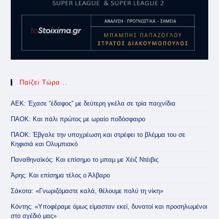
Παίζει Τώρα ..
ΑΕΚ: Έχασε “έδαφος” με δεύτερη γκέλα σε τρία παιχνίδια
ΠΑΟΚ: Και πάλι πρώτος με ωραίο ποδόσφαιρο
ΠΑΟΚ: Έβγαλε την υποχρέωση και στρέφει το βλέμμα του σε
Κηφισιά και Ολυμπιακό
Παναθηναϊκός: Και επίσημο το μπαμ με Χέιζ Ντέιβις
Άρης: Και επίσημα τέλος ο Άλβαρο
Σάκοτα: «Γνωριζόμαστε καλά, θέλουμε πολύ τη νίκη»
Κόντης: «Υποφέραμε όμως είμασταν εκεί, δυνατοί και προσηλωμένοι
στο σχέδιό μας»