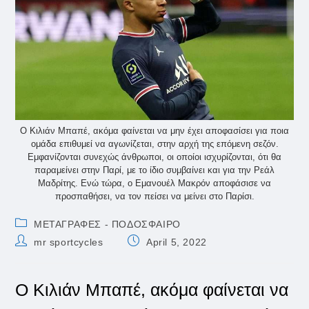
Ο Κιλιάν Μπαπέ, ακόμα φαίνεται να μην έχει αποφασίσει για ποια
ομάδα επιθυμεί να αγωνίζεται, στην αρχή της επόμενη σεζόν.
Εμφανίζονται συνεχώς άνθρωποι, οι οποίοι ισχυρίζονται, ότι θα
παραμείνει στην Παρί, με το ίδιο συμβαίνει και για την Ρεάλ
Μαδρίτης. Ενώ τώρα, ο Εμανουέλ Μακρόν αποφάσισε να
προσπαθήσει, να τον πείσει να μείνει στο Παρίσι.
Post
ΜΕΤΑΓΡΑΦΕΣ - ΠΟΔΟΣΦΑΙΡΟ
category:
Post
Post
mr sportcycles
April 5, 2022
author:
published:
Ο Κιλιάν Μπαπέ, ακόμα φαίνεται να