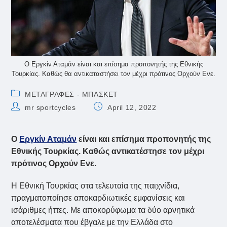
Ο Εργκίν Αταμάν είναι και επίσημα προπονητής της Εθνικής
Τουρκίας. Καθώς θα αντικαταστήσει τον μέχρι πρότινος Ορχούν Ενε.
Post
ΜΕΤΑΓΡΑΦΕΣ - ΜΠΑΣΚΕΤ
category:
Post
Post
mr sportcycles
April 12, 2022
author:
published:
Ο
Εργκίν Αταμάν
είναι και επίσημα προπονητής της
Εθνικής Τουρκίας. Καθώς αντικατέστησε τον μέχρι
πρότινος Ορχούν Ενε.
Η Εθνική Τουρκίας στα τελευταία της παιχνίδια,
πραγματοποίησε αποκαρδιωτικές εμφανίσεις και
ισάριθμες ήττες. Με αποκορύφωμα τα δύο αρνητικά
αποτελέσματα που έβγαλε με την Ελλάδα στο