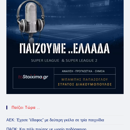
Παίζει Τώρα ..
ΑΕΚ: Έχασε “έδαφος” με δεύτερη γκέλα σε τρία παιχνίδια
ΠΑΟΚ: Και πάλι πρώτος με ωραίο ποδόσφαιρο