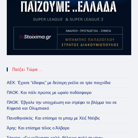
Παίζει Τώρα ..
ΑΕΚ: Έχασε “έδαφος” με δεύτερη γκέλα σε τρία παιχνίδια
ΠΑΟΚ: Και πάλι πρώτος με ωραίο ποδόσφαιρο
ΠΑΟΚ: Έβγαλε την υποχρέωση και στρέφει το βλέμμα του σε
Κηφισιά και Ολυμπιακό
Παναθηναϊκός: Και επίσημο το μπαμ με Χέιζ Ντέιβις
Άρης: Και επίσημα τέλος ο Άλβαρο
Σάκοτα: «Γνωριζόμαστε καλά, θέλουμε πολύ τη νίκη»