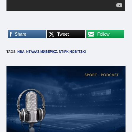
Share
Tweet
Follow
TAGS
:
NBA
,
ΝΤΆΛΑΣ ΜΆΒΕΡΙΚΣ
,
ΝΤΙΡΚ ΝΟΒΊΤΣΚΙ