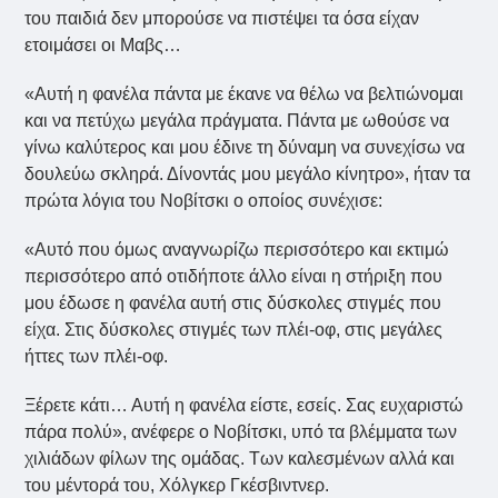
του παιδιά δεν μπορούσε να πιστέψει τα όσα είχαν
ετοιμάσει οι Μαβς…
«Αυτή η φανέλα πάντα με έκανε να θέλω να βελτιώνομαι
και να πετύχω μεγάλα πράγματα. Πάντα με ωθούσε να
γίνω καλύτερος και μου έδινε τη δύναμη να συνεχίσω να
δουλεύω σκληρά. Δίνοντάς μου μεγάλο κίνητρο», ήταν τα
πρώτα λόγια του Νοβίτσκι ο οποίος συνέχισε:
«Αυτό που όμως αναγνωρίζω περισσότερο και εκτιμώ
περισσότερο από οτιδήποτε άλλο είναι η στήριξη που
μου έδωσε η φανέλα αυτή στις δύσκολες στιγμές που
είχα. Στις δύσκολες στιγμές των πλέι-οφ, στις μεγάλες
ήττες των πλέι-οφ.
Ξέρετε κάτι… Αυτή η φανέλα είστε, εσείς. Σας ευχαριστώ
πάρα πολύ», ανέφερε ο Νοβίτσκι, υπό τα βλέμματα των
χιλιάδων φίλων της ομάδας. Των καλεσμένων αλλά και
του μέντορά του, Χόλγκερ Γκέσβιντνερ.