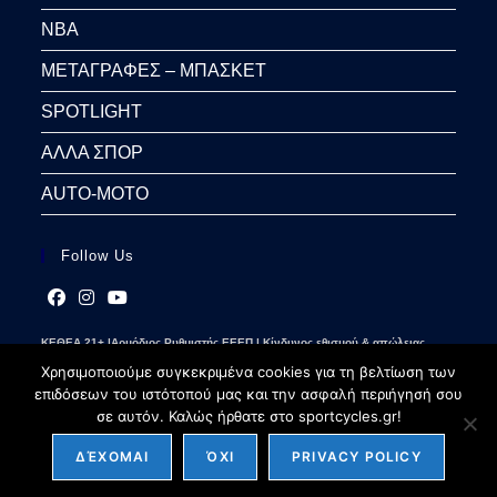
NBA
ΜΕΤΑΓΡΑΦΕΣ – ΜΠΑΣΚΕΤ
SPOTLIGHT
ΑΛΛΑ ΣΠΟΡ
AUTO-MOTO
Follow Us
Opens
Opens
Opens
ΚΕΘΕΑ 21+ |Αρμόδιος Ρυθμιστής ΕΕΕΠ | Κίνδυνος εθισμού & απώλειας
in
in
in
περιουσίας | Γραμμή βοήθειας ΚΕΘΕΑ: 2109237777 | Παίξε Υπεύθυνα
a
a
a
Χρησιμοποιούμε συγκεκριμένα cookies για τη βελτίωση των
new
new
new
επιδόσεων του ιστότοπού μας και την ασφαλή περιήγησή σου
tab
tab
tab
σε αυτόν. Καλώς ήρθατε στο sportcycles.gr!
ΔΈΧΟΜΑΙ
ΌΧΙ
PRIVACY POLICY
Copyright 2026 - sportcycles.gr