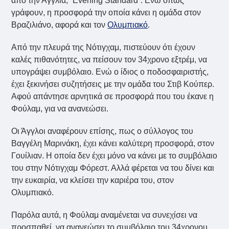
από την Αγγλία, “Evening Standard”. Ενώ όπως
γράφουν, η προσφορά την οποία κάνει η ομάδα στον
Βραζιλιάνο, αφορά και τον
Ολυμπιακό
.
Από την πλευρά της Νότιγχαμ, πιστεύουν ότι έχουν
καλές πιθανότητες, να πείσουν τον 34χρονο εξτρέμ, να
υπογράψει συμβόλαιο. Ενώ ο ίδιος ο ποδοσφαιριστής,
έχει ξεκινήσει συζητήσεις με την ομάδα του Στιβ Κούπερ.
Αφού απάντησε αρνητικά σε προσφορά που του έκανε η
Φούλαμ, για να ανανεώσει.
Οι Άγγλοι αναφέρουν επίσης, πως ο σύλλογος του
Βαγγέλη Μαρινάκη, έχει κάνει καλύτερη προσφορά, στον
Γουίλιαν. Η οποία δεν έχει μόνο να κάνει με το συμβόλαιο
του στην Νότιγχαμ Φόρεστ. Αλλά φέρεται να του δίνει και
την ευκαιρία, να κλείσει την καριέρα του, στον
Ολυμπιακό.
Παρόλα αυτά, η Φούλαμ αναμένεται να συνεχίσει να
προσπαθεί, να ανανεώσει το συμβόλαιο του 34χρονου