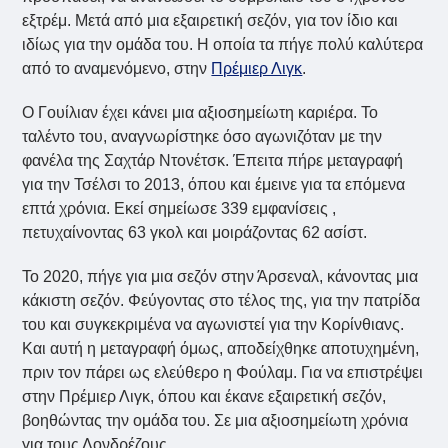
εξτρέμ. Μετά από μια εξαιρετική σεζόν, για τον ίδιο και
ιδίως για την ομάδα του. Η οποία τα πήγε πολύ καλύτερα
από το αναμενόμενο, στην
Πρέμιερ Λιγκ
.
Ο Γουίλιαν έχει κάνει μια αξιοσημείωτη καριέρα. Το
ταλέντο του, αναγνωρίστηκε όσο αγωνιζόταν με την
φανέλα της Σαχτάρ Ντονέτσκ. Έπειτα πήρε μεταγραφή
για την Τσέλσι το 2013, όπου και έμεινε για τα επόμενα
επτά χρόνια. Εκεί σημείωσε 339 εμφανίσεις ,
πετυχαίνοντας 63 γκολ και μοιράζοντας 62 ασίστ.
Το 2020, πήγε για μια σεζόν στην Άρσεναλ, κάνοντας μια
κάκιστη σεζόν. Φεύγοντας στο τέλος της, για την πατρίδα
του και συγκεκριμένα να αγωνιστεί για την Κορίνθιανς.
Και αυτή η μεταγραφή όμως, αποδείχθηκε αποτυχημένη,
πριν τον πάρει ως ελεύθερο η Φούλαμ. Για να επιστρέψει
στην Πρέμιερ Λιγκ, όπου και έκανε εξαιρετική σεζόν,
βοηθώντας την ομάδα του. Σε μια αξιοσημείωτη χρόνια
για τους Λονδρέζους.