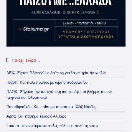
Παίζει Τώρα ..
ΑΕΚ: Έχασε “έδαφος” με δεύτερη γκέλα σε τρία παιχνίδια
ΠΑΟΚ: Και πάλι πρώτος με ωραίο ποδόσφαιρο
ΠΑΟΚ: Έβγαλε την υποχρέωση και στρέφει το βλέμμα του σε
Κηφισιά και Ολυμπιακό
Παναθηναϊκός: Και επίσημο το μπαμ με Χέιζ Ντέιβις
Άρης: Και επίσημα τέλος ο Άλβαρο
Σάκοτα: «Γνωριζόμαστε καλά, θέλουμε πολύ τη νίκη»