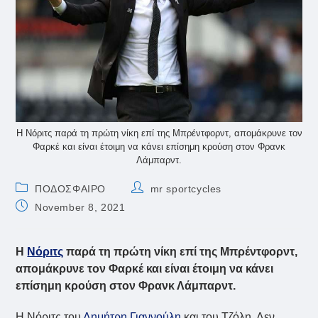
Η Νόριτς παρά τη πρώτη νίκη επί της Μπρέντφορντ, απομάκρυνε τον
Φαρκέ και είναι έτοιμη να κάνει επίσημη κρούση στον Φρανκ
Λάμπαρντ.
Post
Post
ΠΟΔΟΣΦΑΙΡΟ
mr sportcycles
category:
author:
Post
November 8, 2021
published:
Η
Νόριτς
παρά τη πρώτη νίκη επί της Μπρέντφορντ,
απομάκρυνε τον Φαρκέ και είναι έτοιμη να κάνει
επίσημη κρούση στον Φρανκ Λάμπαρντ.
Η Νόριτς του
Δημήτρη Γιαννούλη
και του Τζόλη. Δεν