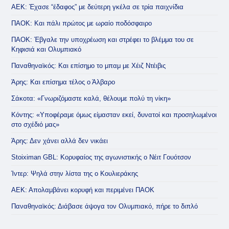
ΑΕΚ: Έχασε “έδαφος” με δεύτερη γκέλα σε τρία παιχνίδια
ΠΑΟΚ: Και πάλι πρώτος με ωραίο ποδόσφαιρο
ΠΑΟΚ: Έβγαλε την υποχρέωση και στρέφει το βλέμμα του σε
Κηφισιά και Ολυμπιακό
Παναθηναϊκός: Και επίσημο το μπαμ με Χέιζ Ντέιβις
Άρης: Και επίσημα τέλος ο Άλβαρο
Σάκοτα: «Γνωριζόμαστε καλά, θέλουμε πολύ τη νίκη»
Κόντης: «Υποφέραμε όμως είμασταν εκεί, δυνατοί και προσηλωμένοι
στο σχέδιό μας»
Άρης: Δεν χάνει αλλά δεν νικάει
Stoiximan GBL: Κορυφαίος της αγωνιστικής ο Νέιτ Γουότσον
Ίντερ: Ψηλά στην λίστα της ο Κουλιεράκης
ΑΕΚ: Απολαμβάνει κορυφή και περιμένει ΠΑΟΚ
Παναθηναϊκός: Διάβασε άψογα τον Ολυμπιακό, πήρε το διπλό