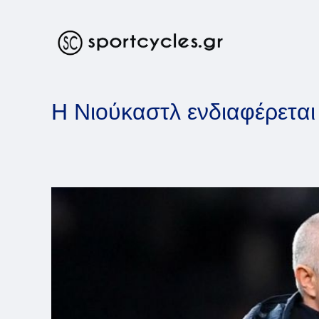
Skip
to
content
Η Νιούκαστλ ενδιαφέρεται 