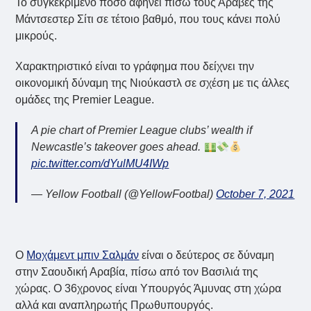
Το συγκεκριμένο ποσό αφήνει πίσω τους Άραβες της
Μάντσεστερ Σίτι σε τέτοιο βαθμό, που τους κάνει πολύ
μικρούς.
Χαρακτηριστικό είναι το γράφημα που δείχνει την
οικονομική δύναμη της Νιούκαστλ σε σχέση με τις άλλες
ομάδες της Premier League.
A pie chart of Premier League clubs’ wealth if
Newcastle’s takeover goes ahead.
pic.twitter.com/dYulMU4IWp
— Yellow Football (@YellowFootbal)
October 7, 2021
Ο
Μοχάμεντ μπιν Σαλμάν
είναι ο δεύτερος σε δύναμη
στην Σαουδική Αραβία, πίσω από τον Βασιλιά της
χώρας. Ο 36χρονος είναι Υπουργός Άμυνας στη χώρα
αλλά και αναπληρωτής Πρωθυπουργός.