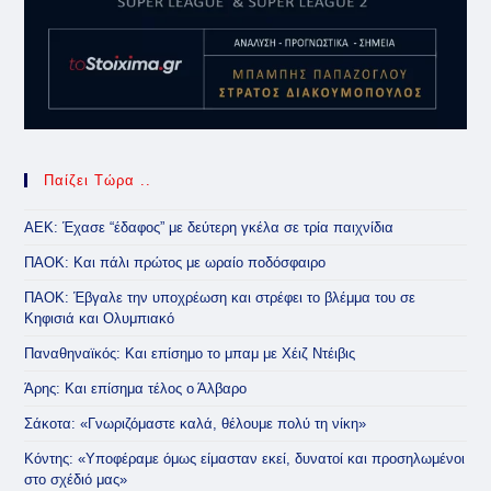
Παίζει Τώρα ..
ΑΕΚ: Έχασε “έδαφος” με δεύτερη γκέλα σε τρία παιχνίδια
ΠΑΟΚ: Και πάλι πρώτος με ωραίο ποδόσφαιρο
ΠΑΟΚ: Έβγαλε την υποχρέωση και στρέφει το βλέμμα του σε
Κηφισιά και Ολυμπιακό
Παναθηναϊκός: Και επίσημο το μπαμ με Χέιζ Ντέιβις
Άρης: Και επίσημα τέλος ο Άλβαρο
Σάκοτα: «Γνωριζόμαστε καλά, θέλουμε πολύ τη νίκη»
Κόντης: «Υποφέραμε όμως είμασταν εκεί, δυνατοί και προσηλωμένοι
στο σχέδιό μας»