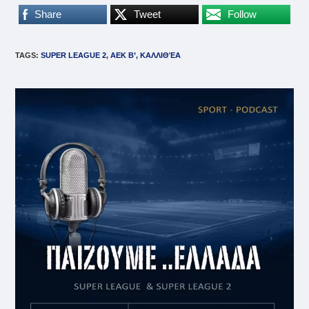
Share
Tweet
Follow
TAGS
:
SUPER LEAGUE 2
,
ΑΕΚ Β’
,
ΚΑΛΛΙΘΈΑ