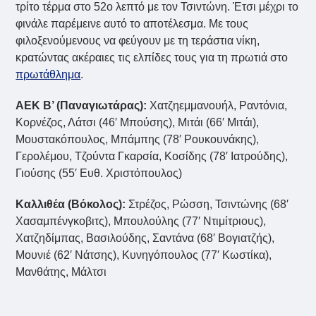
τρίτο τέρμα στο 52ο λεπτό με τον Τσιντώνη. Έτσι μέχρι το
φινάλε παρέμεινε αυτό το αποτέλεσμα. Με τους
φιλοξενούμενους να φεύγουν με τη τεράστια νίκη,
κρατώντας ακέραιες τις ελπίδες τους για τη πρωτιά στο
πρωτάθλημα
.
ΑΕΚ Β’ (Παναγιωτάρας):
Χατζηεμμανουήλ, Ραντόνια,
Κορνέζος, Λάτσι (46′ Μπούσης), Μιτάι (66′ Μιτάι),
Μουστακόπουλος, Μπάμπης (78′ Ρουκουνάκης),
Γερολέμου, Τζούντα Γκαρσία, Κοσίδης (78′ Ιατρούδης),
Γιούσης (55′ Ευθ. Χριστόπουλος)
Καλλιθέα (Βόκολος):
Στρέζος, Ρώσση, Τσιντώνης (68′
Χασαμπένγκοβιτς), Μπουλούλης (77′ Ντιμίτριους),
Χατζηδίμπας, Βασιλούδης, Σαντάνα (68′ Βογιατζής),
Μουνιέ (62′ Νάτσης), Κυνηγόπουλος (77′ Κωστίκα),
Μανθάτης, Μάλτσι