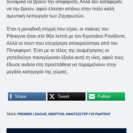
δυναμικά να βρουν την ισοφάριση. Αλλά δεν κατάφεραν
να την βρουν, αφού έπεσαν απάνω στην πολύ καλή
αμυντική λειτουργία των Ζαχαρωτών.
Έτσι η μοναδική στιγμή που είχαν, οι παίκτες του
Ράνκγνικ ήταν στο 90ο λεπτό με τον Κριστιάνο Ρονάλντο.
Αλλά το σουτ που επιχείρησε αποκρούστηκε από τον
Πίνγκφορντ. Έτσι με το τέλος της αναμέτρησης οι
γηπεδούχοι πανηγύρισαν έξαλα αυτή τη νίκη, αφού τους
έδωσε ανάσα στη προσπάθεια να παραμείνουν στην
μεγάλη κατηγορία της χώρας.
Share
Tweet
Follow
TAGS
:
PREMIER LEAGUE
,
ΕΒΕΡΤΟΝ
,
ΜΑΝΤΣΕΣΤΕΡ ΓΙΟΥΝΑΪΤΕΝΤ