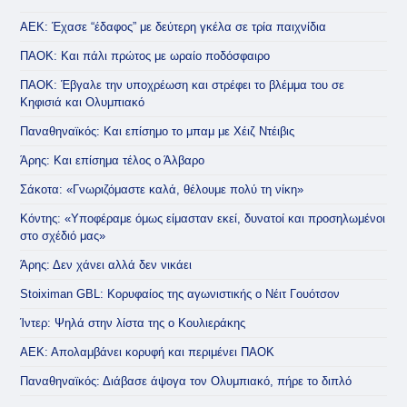
ΑΕΚ: Έχασε “έδαφος” με δεύτερη γκέλα σε τρία παιχνίδια
ΠΑΟΚ: Και πάλι πρώτος με ωραίο ποδόσφαιρο
ΠΑΟΚ: Έβγαλε την υποχρέωση και στρέφει το βλέμμα του σε
Κηφισιά και Ολυμπιακό
Παναθηναϊκός: Και επίσημο το μπαμ με Χέιζ Ντέιβις
Άρης: Και επίσημα τέλος ο Άλβαρο
Σάκοτα: «Γνωριζόμαστε καλά, θέλουμε πολύ τη νίκη»
Κόντης: «Υποφέραμε όμως είμασταν εκεί, δυνατοί και προσηλωμένοι
στο σχέδιό μας»
Άρης: Δεν χάνει αλλά δεν νικάει
Stoiximan GBL: Κορυφαίος της αγωνιστικής ο Νέιτ Γουότσον
Ίντερ: Ψηλά στην λίστα της ο Κουλιεράκης
ΑΕΚ: Απολαμβάνει κορυφή και περιμένει ΠΑΟΚ
Παναθηναϊκός: Διάβασε άψογα τον Ολυμπιακό, πήρε το διπλό