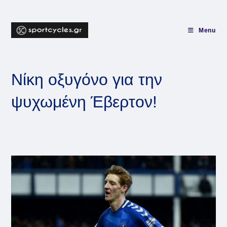
Skip
to
content
Menu
Νίκη οξυγόνο για την
ψυχωμένη Έβερτον!