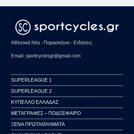
Αθλητικά Νέα - Παρασκήνιο - Ειδήσεις
Email: sportcyclesgr@gmail.com
SUPERLEAGUE 1
SUPERLEAGUE 2
ΚΥΠΕΛΛΟ ΕΛΛΑΔΑΣ
ΜΕΤΑΓΡΑΦΕΣ – ΠΟΔΟΣΦΑΙΡΟ
ΞΕΝΑ ΠΡΩΤΑΘΛΗΜΑΤΑ