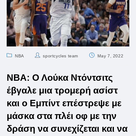
Post
Post
Post
NBA
sportcycles team
May 7, 2022
category:
author:
published:
NBA: Ο Λούκα Ντόντσιτς
έβγαλε μια τρομερή ασίστ
και ο Εμπίντ επέστρεψε με
μάσκα στα πλέι οφ με την
δράση να συνεχίζεται και να