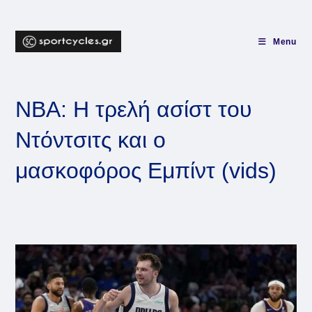
Skip
to
content
Menu
NBA: Η τρελή ασίστ του
Ντόντσιτς και ο
μασκοφόρος Εμπίντ (vids)