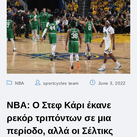
Post
Post
Post
NBA
sportcycles team
June 3, 2022
category:
author:
published:
NBA: Ο Στεφ Κάρι έκανε
ρεκόρ τριπόντων σε μια
περίοδο, αλλά οι Σέλτικς