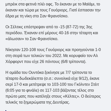
μπρέικ στα φετινά πλέι οφς. Το έκαναν με το Μαϊάμι, το
έκαναν και τώρα με τους Γουόριορς. Γιατί έσπασαν την
έδρα με τη νίκη στο Σαν Φρανσίσκο.
Οι Σέλτικς επέστρεψαν από το -15 (87-72) της 3ης
περιόδου. Έκαναν επί μέρους 40-16 στην τέταρτη και
«άλωσαν» το Σαν Φρανσίσκο.
Νίκησαν 120-108 τους Γουόριορς και προηγούνται 1-0
στη σειρά των τελικών του 2022. Με κορυφαίο τον Αλ
Χόρφορντ που είχε 26 πόντους (6/8 τρίποντα).
Η ομάδα του Ουντόκα ξεκίνησε με 7/7 τρίποντα το
τέταρτο δωδεκάλεπτο (σ.σ.: συνολικά είχε 9/12), έκανε
σερί 17-0 και μετέτρεψε το 103-100 του Γκόλντεν Στέιτ
(6:05 για το φινάλε) σε 117-103 βάζοντας τέλος στο
πρώτο ματς που κατέληξε στους «Κέλτες». Ο δεύτερος
τελικός τα ξημερώματα της Δευτέρας.