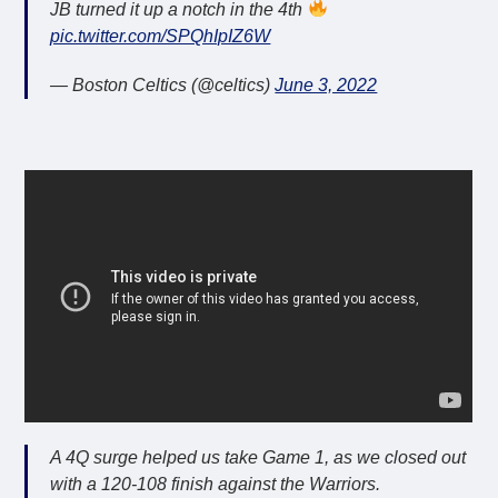
JB turned it up a notch in the 4th
pic.twitter.com/SPQhIpIZ6W
— Boston Celtics (@celtics)
June 3, 2022
A 4Q surge helped us take Game 1, as we closed out
with a 120-108 finish against the Warriors.