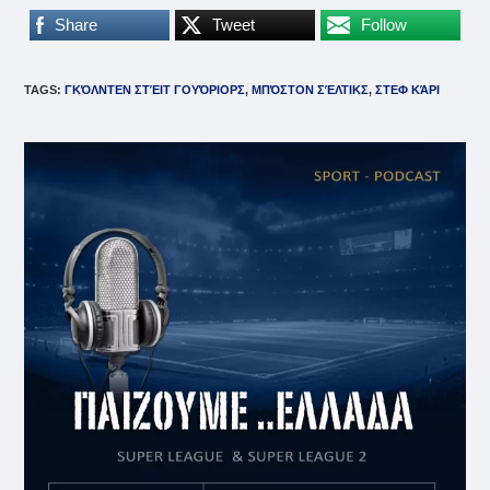
Share
Tweet
Follow
TAGS
:
ΓΚΌΛΝΤΕΝ ΣΤΈΙΤ ΓΟΥΌΡΙΟΡΣ
,
ΜΠΌΣΤΟΝ ΣΈΛΤΙΚΣ
,
ΣΤΕΦ ΚΆΡΙ